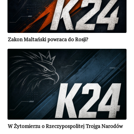
Zakon Maltański powraca do Rosji?
W Żytomierzu o Rzeczypospolitej Trojga Narodów