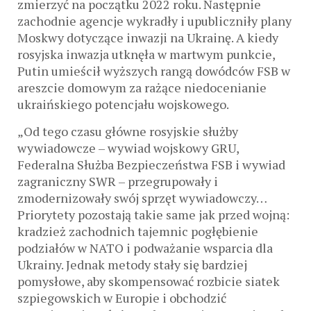
zmierzyć na początku 2022 roku. Następnie
zachodnie agencje wykradły i upubliczniły plany
Moskwy dotyczące inwazji na Ukrainę. A kiedy
rosyjska inwazja utknęła w martwym punkcie,
Putin umieścił wyższych rangą dowódców FSB w
areszcie domowym za rażące niedocenianie
ukraińskiego potencjału wojskowego.
„Od tego czasu główne rosyjskie służby
wywiadowcze – wywiad wojskowy GRU,
Federalna Służba Bezpieczeństwa FSB i wywiad
zagraniczny SWR – przegrupowały i
zmodernizowały swój sprzęt wywiadowczy…
Priorytety pozostają takie same jak przed wojną:
kradzież zachodnich tajemnic pogłębienie
podziałów w NATO i podważanie wsparcia dla
Ukrainy. Jednak metody stały się bardziej
pomysłowe, aby skompensować rozbicie siatek
szpiegowskich w Europie i obchodzić