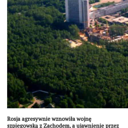
Rosja agresywnie wznowiła wojnę
szpiegowską z Zachodem, a ujawnienie przez