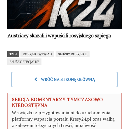
Austriacy skazali i wypuścili rosyjskiego szpiega
TAGI
ROSYJSKI WYWIAD
SŁUŻBY ROSYJSKIE
SŁUŻBY SPECJALNE
WRÓĆ NA STRONĘ GŁÓWNĄ
SEKCJA KOMENTARZY TYMCZASOWO
NIEDOSTĘPNA
W związku z przygotowaniami do uruchomienia
platformy wsparcia portalu Kresy24.pl oraz walką
z zalewem toksycznych treści, możliwość