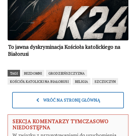
To jawna dyskryminacja Kościoła katolickiego na
Białorusi
TAGI
BEZDOMNI
GRODZIEŃSZCZYZNA
KOŚCIÓŁ KATOLICKI NA BIAŁORUSI
RELIGIA
SZCZUCZYN
WRÓĆ NA STRONĘ GŁÓWNĄ
SEKCJA KOMENTARZY TYMCZASOWO
NIEDOSTĘPNA
W związku z przygotowaniami do uruchomienia