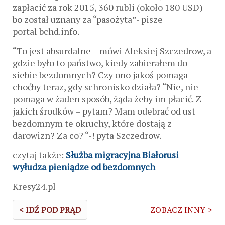
zapłacić za rok 2015, 360 rubli (około 180 USD)
bo został uznany za “pasożyta”- pisze
portal bchd.info.
“To jest absurdalne – mówi Aleksiej Szczedrow, a
gdzie było to państwo, kiedy zabierałem do
siebie bezdomnych? Czy ono jakoś pomaga
choćby teraz, gdy schronisko działa? “Nie, nie
pomaga w żaden sposób, żąda żeby im płacić. Z
jakich środków – pytam? Mam odebrać od ust
bezdomnym te okruchy, które dostają z
darowizn? Za co? “-! pyta Szczedrow.
czytaj także:
Służba migracyjna Białorusi
wyłudza pieniądze od bezdomnych
Kresy24.pl
< IDŹ POD PRĄD
ZOBACZ INNY >