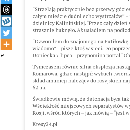
“Strzelają praktycznie bez przerwy gdzieś
całym mieście dudni echo wystrzałów” – 
dzielnicy Kalinińskiej. “Przez cały dzień 
strasznie huknęło. Aż usiadłem na podło
“Dzwoniłem do znajomego na Putiłowkę. Mó
wiadomo” – pisze ktoś w sieci. Do poprze
Doniecka 7 lipca – przypomina portal “Ob
Tymczasem równie silna eksplozja nastąp
Komarowa, gdzie nastąpił wybuch twierdz
skład amunicji należący do rosyjskich naj
62.ua.
Świadkowie mówią, że detonacja była tak s
Wściekłość miejscowych separatystów wyw
Rosji, wśród których – jak mówią – “jest 
Kresy24.pl