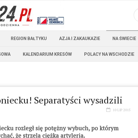
REGION BAŁTYKU
AZJA I ZAKAUKAZIE
NA ŚWIECIE
SOWA
KALENDARIUM KRESÓW
POLACY NA WSCHODZIE
oniecku! Separatyści wysadzili
10 LIP 2015
cku rozległ się potężny wybuch, po którym
hać, że strzela ciężka artyleria.