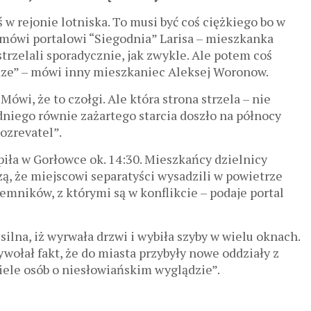
 w rejonie lotniska. To musi być coś ciężkiego bo w
mówi portalowi “Siegodnia” Larisa – mieszkanka
strzelali sporadycznie, jak zwykle. Ale potem coś
dze” – mówi inny mieszkaniec Aleksej Woronow.
wi, że to czołgi. Ale która strona strzela – nie
dniego równie zażartego starcia doszło na północy
ozrevatel”.
iła w Gorłowce ok. 14:30. Mieszkańcy dzielnicy
ą, że miejscowi separatyści wysadzili w powietrze
emników, z którymi są w konflikcie – podaje portal
ilna, iż wyrwała drzwi i wybiła szyby w wielu oknach.
ołał fakt, że do miasta przybyły nowe oddziały z
wiele osób o niesłowiańskim wyglądzie”.