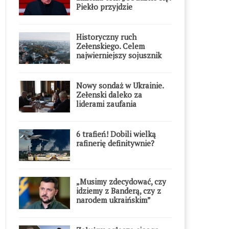
Piekło przyjdzie
błyskawicznie”
Historyczny ruch
Zełenskiego. Celem
najwierniejszy sojusznik
Putina w Europie
Nowy sondaż w Ukrainie.
Zełenski daleko za
liderami zaufania
6 trafień! Dobili wielką
rafinerię definitywnie?
„Musimy zdecydować, czy
idziemy z Banderą, czy z
narodem ukraińskim”