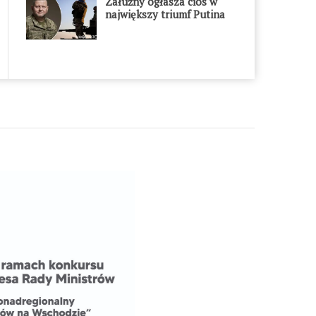
Załużny ogłasza cios w
największy triumf Putina