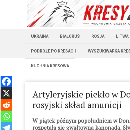
UKRAINA
BIAŁORUŚ
ROSJA
LITWA
PODRÓŻE PO KRESACH
WYSZUKIWARKA KRE
KUCHNIA KRESOWA
Artyleryjskie piekło w D
rosyjski skład amunicji
W piątek późnym popołudniem w Donie
rozpętała się gwałtowna kanonada. Słyc