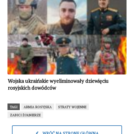
Wojska ukraińskie wyeliminowały dziewięciu
rosyjskich dowódców
TAGI
ARMIA ROSYJSKA
STRATY WOJENNE
ZABICI ŻOŁNIERZE
WRÓĆ NA STRONĘ GŁÓWNĄ