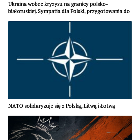
Ukraina wobec kryzysu na granicy polsko-
białoruskiej. Sympatia dla Polski, przygotowania do
obrony własnych granic
NATO solidaryzuje się z Polską, Litwą i Łotwą