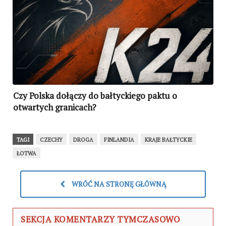
Czy Polska dołączy do bałtyckiego paktu o
otwartych granicach?
TAGI
CZECHY
DROGA
FINLANDIA
KRAJE BAŁTYCKIE
ŁOTWA
WRÓĆ NA STRONĘ GŁÓWNĄ
SEKCJA KOMENTARZY TYMCZASOWO