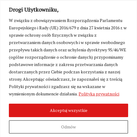
Drogi Użytkowniku,
W związku z obowiązywaniem Rozporządzenia Parlamentu
Europejskiego i Rady (UE) 2016/679 z dnia 27 kwietnia 2016 r. w
sprawie ochrony osób fizycznych w związku z
przetwarzaniem danych osobowych i w sprawie swobodnego
przepływu takich danych oraz uchylenia dyrektywy 95/46/WE
(ogólne rozporządzenie o ochronie danych) przypominamy
podstawowe informacje z zakresu przetwarzania danych
dostarczanych przez Ciebie podczas korzystania z naszej
strony. Akceptując oświadczasz, że zapoznałeś się z treścią
Polityki prywatności i zgadzasz się na wskazane w
Zmień ustawienia cookies
wymienionym dokumencie działania.
Polityka prywatności
Akceptuj wszystkie
©
Kresy24.pl
2026. Wszelkie Prawa Zastrzeżone.
O nas i Kontakt
|
Polityka prywatności
Produkcja:
Fundacja Wolność i Demokracja
Odmów