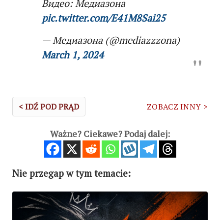
Видео: Медиазона
pic.twitter.com/E41M8Sai25
— Медиазона (@mediazzzona)
March 1, 2024
< IDŹ POD PRĄD
ZOBACZ INNY >
Ważne? Ciekawe? Podaj dalej:
Nie przegap w tym temacie: