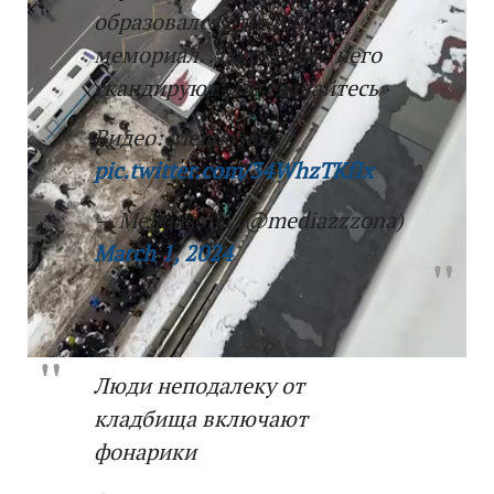
образовался стихийный
мемориал. Люди возле него
скандируют «Не сдавайтесь»
Видео: Медиазона
pic.twitter.com/34WhzTKfIx
— Медиазона (@mediazzzona)
March 1, 2024
Люди неподалеку от
кладбища включают
фонарики