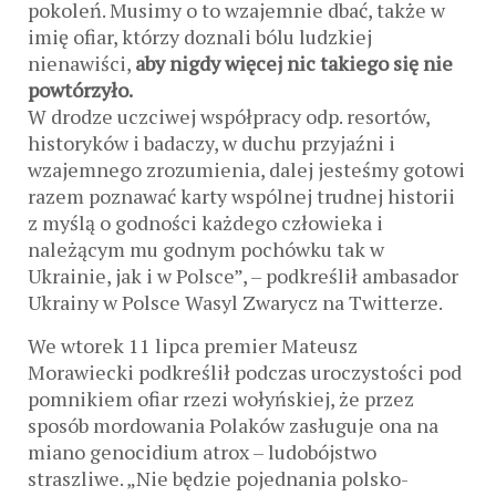
pokoleń. Musimy o to wzajemnie dbać, także w
imię ofiar, którzy doznali bólu ludzkiej
nienawiści,
aby nigdy więcej nic takiego się nie
powtórzyło.
W drodze uczciwej współpracy odp. resortów,
historyków i badaczy, w duchu przyjaźni i
wzajemnego zrozumienia, dalej jesteśmy gotowi
razem poznawać karty wspólnej trudnej historii
z myślą o godności każdego człowieka i
należącym mu godnym pochówku tak w
Ukrainie, jak i w Polsce”, – podkreślił ambasador
Ukrainy w Polsce Wasyl Zwarycz na Twitterze.
We wtorek 11 lipca premier Mateusz
Morawiecki podkreślił podczas uroczystości pod
pomnikiem ofiar rzezi wołyńskiej, że przez
sposób mordowania Polaków zasługuje ona na
miano genocidium atrox – ludobójstwo
straszliwe. „Nie będzie pojednania polsko-