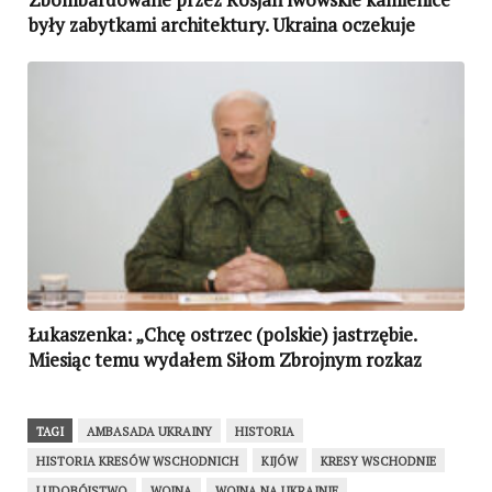
były zabytkami architektury. Ukraina oczekuje
reakcji UNESCO
Łukaszenka: „Chcę ostrzec (polskie) jastrzębie.
Miesiąc temu wydałem Siłom Zbrojnym rozkaz
wzięcia na cel centrów decyzyjnych w waszej
stolicy. Ze wszystkimi tego konsekwencjami”
TAGI
AMBASADA UKRAINY
HISTORIA
HISTORIA KRESÓW WSCHODNICH
KIJÓW
KRESY WSCHODNIE
LUDOBÓJSTWO
WOJNA
WOJNA NA UKRAINIE