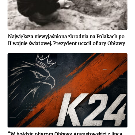
Największa niewyjaśniona zbrodnia na Polakach po
II wojnie światowej. Prezydent uczcił ofiary Obławy
Augustowskiej
“W hołdzie ofiarom Obławy Augustowskiej z lipca