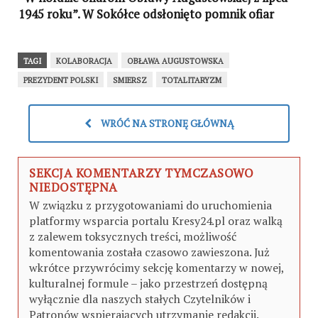
1945 roku”. W Sokółce odsłonięto pomnik ofiar
sowieckiej zbrodni
TAGI
KOLABORACJA
OBŁAWA AUGUSTOWSKA
PREZYDENT POLSKI
SMIERSZ
TOTALITARYZM
WRÓĆ NA STRONĘ GŁÓWNĄ
SEKCJA KOMENTARZY TYMCZASOWO
NIEDOSTĘPNA
W związku z przygotowaniami do uruchomienia
platformy wsparcia portalu Kresy24.pl oraz walką
z zalewem toksycznych treści, możliwość
komentowania została czasowo zawieszona. Już
wkrótce przywrócimy sekcję komentarzy w nowej,
kulturalnej formule – jako przestrzeń dostępną
wyłącznie dla naszych stałych Czytelników i
Patronów wspierających utrzymanie redakcji.