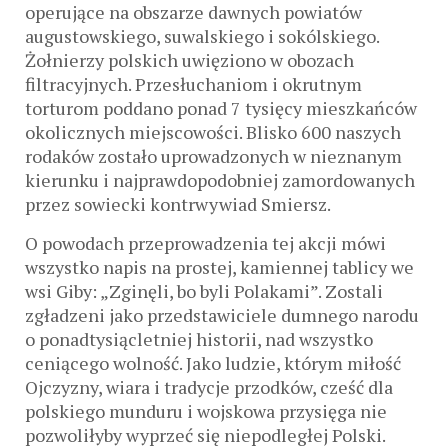
operujące na obszarze dawnych powiatów
augustowskiego, suwalskiego i sokólskiego.
Żołnierzy polskich uwięziono w obozach
filtracyjnych. Przesłuchaniom i okrutnym
torturom poddano ponad 7 tysięcy mieszkańców
okolicznych miejscowości. Blisko 600 naszych
rodaków zostało uprowadzonych w nieznanym
kierunku i najprawdopodobniej zamordowanych
przez sowiecki kontrwywiad Smiersz.
O powodach przeprowadzenia tej akcji mówi
wszystko napis na prostej, kamiennej tablicy we
wsi Giby: „Zginęli, bo byli Polakami”. Zostali
zgładzeni jako przedstawiciele dumnego narodu
o ponadtysiącletniej historii, nad wszystko
ceniącego wolność. Jako ludzie, którym miłość
Ojczyzny, wiara i tradycje przodków, cześć dla
polskiego munduru i wojskowa przysięga nie
pozwoliłyby wyprzeć się niepodległej Polski.