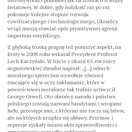
intensywności podobnej jak na frontach II wojny
światowej. W dobie, gdy ludzkość raz po raz
pokonuje kolejne stopnie rozwoju
cywilizacyjnego i technologicznego, Ukraińcy
wciąż muszą stawiać opór prymitywnej agresji
imperium rosyjskiego.
Z głęboką troską pragnę też poruszyć aspekt, na
który w 2008 roku wskazał Prezydent Profesor
Lech Kaczyński. W liście z okazji 63. rocznicy
augustowskiej zbrodni napisał: „[…] odruch
moralnego sprzeciwu wywołuje również
rzucające się w oczy zakłamanie, które w
powieściowej metaforze tak trafnie uchwycił
George Orwell. Oto obrońcy narodu i państwa
polskiego zostają nazwani bandytami i wrogami
ludu, przestępcami, z którymi nie toczy się bitew,
ale na których urządza się obławy. Przemoc i
represje zyskały miano aktu sprawiedliwości i
przywracania porządku publicznego”.