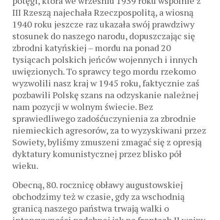
potęgi, która we wrześniu 1939 roku wspólnie z
III Rzeszą najechała Rzeczpospolitą, a wiosną
1940 roku jeszcze raz ukazała swój prawdziwy
stosunek do naszego narodu, dopuszczając się
zbrodni katyńskiej – mordu na ponad 20
tysiącach polskich jeńców wojennych i innych
uwięzionych. To sprawcy tego mordu rzekomo
wyzwolili nasz kraj w 1945 roku, faktycznie zaś
pozbawili Polskę szans na odzyskanie należnej
nam pozycji w wolnym świecie. Bez
sprawiedliwego zadośćuczynienia za zbrodnie
niemieckich agresorów, za to wyzyskiwani przez
Sowiety, byliśmy zmuszeni zmagać się z opresją
dyktatury komunistycznej przez blisko pół
wieku.
Obecną, 80. rocznicę obławy augustowskiej
obchodzimy też w czasie, gdy za wschodnią
granicą naszego państwa trwają walki o