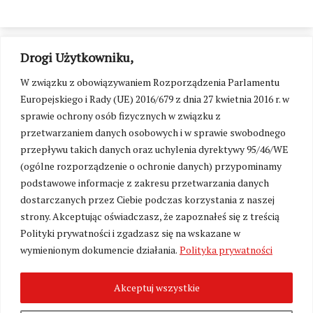
Drogi Użytkowniku,
W związku z obowiązywaniem Rozporządzenia Parlamentu
Europejskiego i Rady (UE) 2016/679 z dnia 27 kwietnia 2016 r. w
sprawie ochrony osób fizycznych w związku z
przetwarzaniem danych osobowych i w sprawie swobodnego
przepływu takich danych oraz uchylenia dyrektywy 95/46/WE
(ogólne rozporządzenie o ochronie danych) przypominamy
podstawowe informacje z zakresu przetwarzania danych
dostarczanych przez Ciebie podczas korzystania z naszej
strony. Akceptując oświadczasz, że zapoznałeś się z treścią
Polityki prywatności i zgadzasz się na wskazane w
Zmień ustawienia cookies
wymienionym dokumencie działania.
Polityka prywatności
Akceptuj wszystkie
©
Kresy24.pl
2026. Wszelkie Prawa Zastrzeżone.
O nas i Kontakt
|
Polityka prywatności