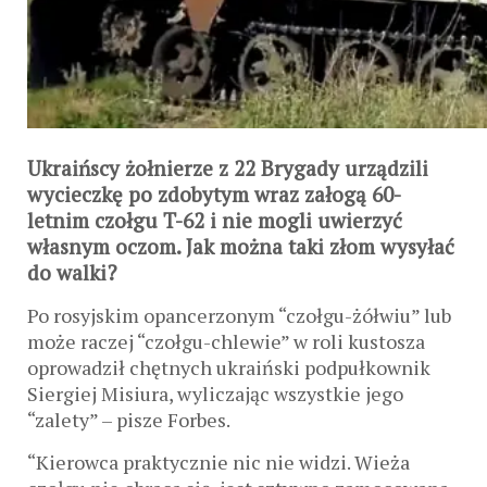
Ukraińscy żołnierze z 22 Brygady urządzili
wycieczkę po zdobytym wraz załogą 60-
letnim czołgu T-62 i nie mogli uwierzyć
własnym oczom. Jak można taki złom wysyłać
do walki?
Po rosyjskim opancerzonym “czołgu-żółwiu” lub
może raczej “czołgu-chlewie” w roli kustosza
oprowadził chętnych ukraiński podpułkownik
Siergiej Misiura, wyliczając wszystkie jego
“zalety” – pisze Forbes.
“Kierowca praktycznie nic nie widzi. Wieża