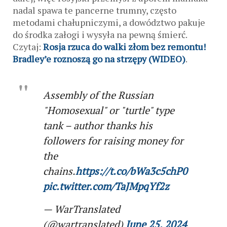
nadal spawa te pancerne trumny, często
metodami chałupniczymi, a dowództwo pakuje
do środka załogi i wysyła na pewną śmierć.
Czytaj:
Rosja rzuca do walki złom bez remontu!
Bradley’e roznoszą go na strzępy (WIDEO)
.
Assembly of the Russian
"Homosexual" or "turtle" type
tank – author thanks his
followers for raising money for
the
chains.
https://t.co/bWa3c5chP0
pic.twitter.com/TaJMpqYf2z
— WarTranslated
(@wartranslated)
June 25, 2024