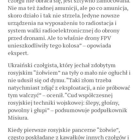
czołgu nie obraca się, jest sztywno zamocowana.
Nie ma też żadnej amunicji, ale po co amunicja,
skoro działo i tak nie strzela. Jedyne nowsze
urządzenia na wyposażeniu to radiostacja i
system walki radioelektronicznej do obrony
przed dronami. Ale to właśnie drony FPV
unieszkodliwiły tego kolosa” – opowiada
ekspert.
Ukraiński czołgista, który jechał zdobytym
rosyjskim “żołwiem” na tyły o mało nie ogłuchł i
nie udusił się od dymu. “Taki złom trzeba
natychmiast zdjąć z eksploatacji, a nie próbować
tym walczyć” – ocenił. “Cud współczesnej
rosyjskiej techniki wojskowej: ślepy, głośny,
powolny i głupi” – podsumowuje podpułkownik
Misiura.
Kiedy pierwsze rosyjskie pancerne “żołwie”,
często poskładane z kawałków innych czołgów i