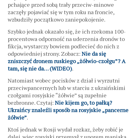
pchające przed sobą trały przeciw-minowe
zaczęły pojawiać się w tym roku na froncie,
wzbudziły początkowo zaniepokojenie.
Szybko jednak okazało się, że ich rzekoma 100-
procentowa odporność na uderzenia dronów to
fikcja, wystarczy bowiem podlecieć do nich z
odpowiedniej strony. Zobacz:
Nie da się
zniszczyć dronem ruskiego „żółwio-czołgu”? A
tam, się nie da… (WIDEO)
.
Natomiast wobec pocisków z dział i wyrzutni
przeciwpancernych lub w starciu z ukraińskimi
czołgami rosyjskie “żółwie” są zupełnie
bezbronne. Czytaj:
Nie kijem go, to pałką?
Ukraińcy znaleźli sposób na rosyjskie „pancerne
żółwie”
.
Ktoś jednak w Rosji wydał rozkaz, żeby robić je
dalej, więc rosyjski przemysł z uporem maniaka