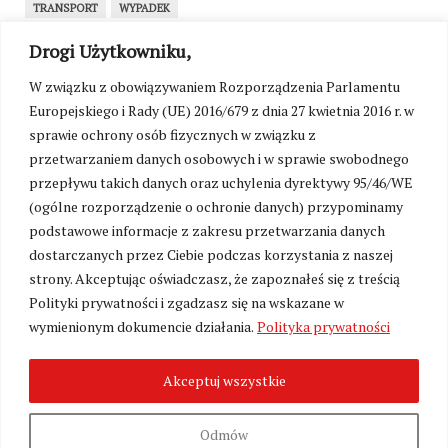
TRANSPORT
WYPADEK
Drogi Użytkowniku,
WRÓĆ NA STRONĘ GŁÓWNĄ
W związku z obowiązywaniem Rozporządzenia Parlamentu
Europejskiego i Rady (UE) 2016/679 z dnia 27 kwietnia 2016 r. w
sprawie ochrony osób fizycznych w związku z
SEKCJA KOMENTARZY TYMCZASOWO
NIEDOSTĘPNA
przetwarzaniem danych osobowych i w sprawie swobodnego
przepływu takich danych oraz uchylenia dyrektywy 95/46/WE
W związku z przygotowaniami do uruchomienia
platformy wsparcia portalu Kresy24.pl oraz walką
(ogólne rozporządzenie o ochronie danych) przypominamy
z zalewem toksycznych treści, możliwość
podstawowe informacje z zakresu przetwarzania danych
komentowania została czasowo zawieszona. Już
dostarczanych przez Ciebie podczas korzystania z naszej
wkrótce przywrócimy sekcję komentarzy w nowej,
strony. Akceptując oświadczasz, że zapoznałeś się z treścią
kulturalnej formule – jako przestrzeń dostępną
Polityki prywatności i zgadzasz się na wskazane w
wyłącznie dla naszych stałych Czytelników i
wymienionym dokumencie działania.
Polityka prywatności
Patronów wspierających utrzymanie redakcji.
Akceptuj wszystkie
Odmów