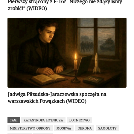
Pierwszy strącony z F-16? “Niczego nie zdążyliśmy
zrobić!” (WIDEO)
Jadwiga Piłsudska-Jaraczewska spoczęła na
warszawskich Powązkach (WIDEO)
TAGI
KATASTROFA LOTNICZA
LOTNICTWO
MINISTERSTWO OBRONY
MOSKWA
OBRONA
SAMOLOTY