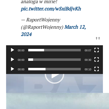
analoga w mirie!
pic.twitter.com/wSxiBdjvKh
— RaportWojenny
(@RaportWojenny)
March 12,
2024
00:00
00:07
Odtwarzacz
00:00
00:30
video
Odtwarzacz
00:00
00:10
video
Odtwarzacz
video