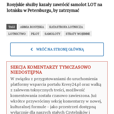
Rosyjskie służby kazały zawrócić samolot LOT na
lotnisku w Petersburgu, by zatrzymać
opozycyjnego działacza
TAGI
ARMIA ROSYJSKA
KATASTROFA LOTNICZA
LOTNICTWO
PILOT
SAMOLOTY
STRATY WOJENNE
WRÓĆ NA STRONĘ GŁÓWNĄ
SEKCJA KOMENTARZY TYMCZASOWO
NIEDOSTĘPNA
W związku z przygotowaniami do uruchomienia
platformy wsparcia portalu Kresy24.pl oraz walką
z zalewem toksycznych treści, możliwość
komentowania została czasowo zawieszona. Już
wkrótce przywrócimy sekcję komentarzy w nowej,
kulturalnej formule – jako przestrzeń dostępną
wyłącznie dla naszych stałych Czytelników i