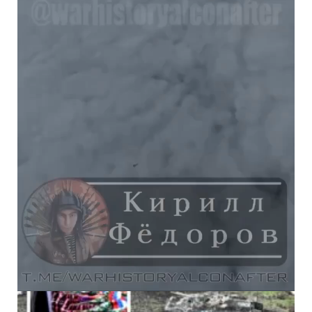
Nie przegap w tym temacie:
Jak dron z jasnego nieba! Najlepsze momenty z
zagłady rosyjskiego lotnictwa (WIDEO)