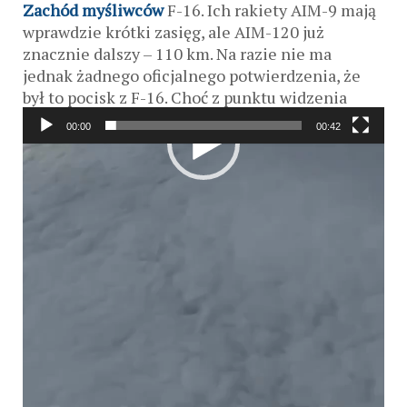
Zachód myśliwców
F-16. Ich rakiety AIM-9 mają
wprawdzie krótki zasięg, ale AIM-120 już
znacznie dalszy – 110 km. Na razie nie ma
jednak żadnego oficjalnego potwierdzenia, że
był to pocisk z F-16. Choć z punktu widzenia
strąconego pilota nie ma to już raczej znaczenia.
00:00
00:42
Odtwarzacz
video
Czytaj także:
Ukraina dostała F-16 z
„niespodziankami” w środku
.
KAS
< IDŹ POD PRĄD
ZOBACZ INNY >
Ważne? Ciekawe? Podaj dalej: