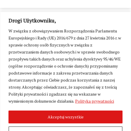
Drogi Użytkowniku,
W związku z obowiązywaniem Rozporządzenia Parlamentu
Europejskiego i Rady (UE) 2016/679 z dnia 27 kwietnia 2016 r. w
sprawie ochrony osób fizycznych w związku z
przetwarzaniem danych osobowych i w sprawie swobodnego
przepływu takich danych oraz uchylenia dyrektywy 95/46/WE
(ogólne rozporządzenie o ochronie danych) przypominamy
podstawowe informacje z zakresu przetwarzania danych
dostarczanych przez Ciebie podczas korzystania z naszej
strony. Akceptując oświadczasz, że zapoznałeś się z treścią
Polityki prywatności i zgadzasz się na wskazane w
Zmień ustawienia cookies
wymienionym dokumencie działania.
Polityka prywatności
Akceptuj wszystkie
©
Kresy24.pl
2026. Wszelkie Prawa Zastrzeżone.
O nas i Kontakt
|
Polityka prywatności