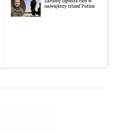
Załużny ogłasza cios w
największy triumf Putina