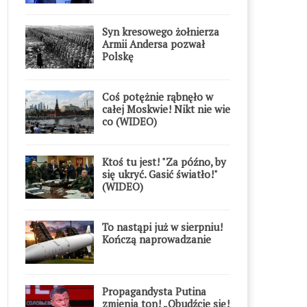
Syn kresowego żołnierza
Armii Andersa pozwał
Polskę
Coś potężnie rąbnęło w
całej Moskwie! Nikt nie wie
co (WIDEO)
Ktoś tu jest! "Za późno, by
się ukryć. Gasić światło!"
(WIDEO)
To nastąpi już w sierpniu!
Kończą naprowadzanie
Propagandysta Putina
zmienia ton! „Obudźcie się!