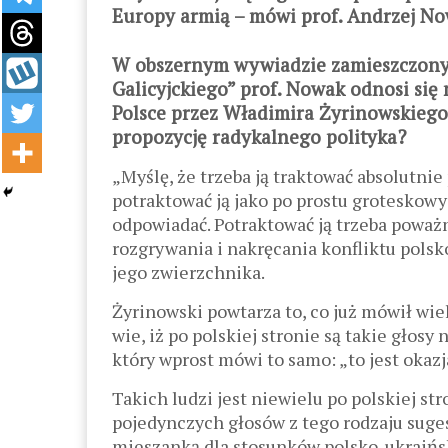
Europy armią – mówi prof. Andrzej No
W obszernym wywiadzie zamieszczony
Galicyjckiego” prof. Nowak odnosi się 
Polsce przez Władimira Żyrinowskiego
propozycję radykalnego polityka?
„Myślę, że trzeba ją traktować absolutn
potraktować ją jako po prostu groteskow
odpowiadać. Potraktować ją trzeba poważn
rozgrywania i nakręcania konfliktu polsk
jego zwierzchnika.
Żyrinowski powtarza to, co już mówił wiel
wie, iż po polskiej stronie są takie głos
który wprost mówi to samo: „to jest okaz
Takich ludzi jest niewielu po polskiej s
pojedynczych głosów z tego rodzaju sugest
mieszanką dla stosunków polsko-ukraińsk