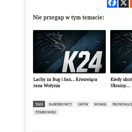
Nie przegap w tym temacie:
Lachy za Bug i San… Krwawiąca
Kiedy skoń
rana Wołynia
Ukrainy…
TAGI
BANDEROWCY
LWÓW
NOWAK
PROWOKAC
ŻYRINOWSKI