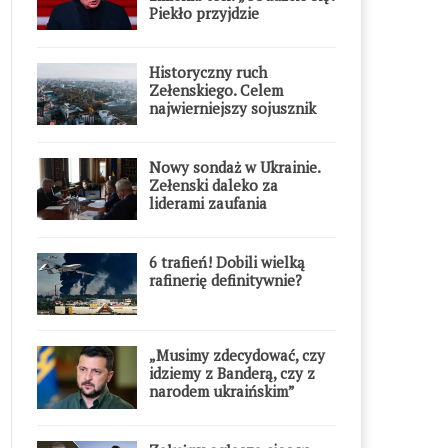
Piekło przyjdzie
błyskawicznie”
Historyczny ruch
Zełenskiego. Celem
najwierniejszy sojusznik
Putina w Europie
Nowy sondaż w Ukrainie.
Zełenski daleko za
liderami zaufania
6 trafień! Dobili wielką
rafinerię definitywnie?
„Musimy zdecydować, czy
idziemy z Banderą, czy z
narodem ukraińskim”