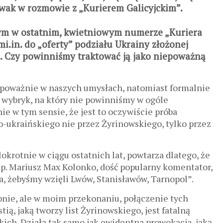
wak w rozmowie z „Kurierem Galicyjckim”.
m w ostatnim, kwietniowym numerze „Kuriera
mi.in. do „oferty” podziału Ukrainy złożonej
. Czy powinniśmy traktować ją jako niepoważną
ie poważnie w naszych umysłach, natomiast formalnie
y wybryk, na który nie powinniśmy w ogóle
ie w tym sensie, że jest to oczywiście próba
o-ukraińskiego nie przez Żyrinowskiego, tylko przez
okrotnie w ciągu ostatnich lat, powtarza dlatego, że
y np. Mariusz Max Kolonko, dość popularny komentator,
ja, żebyśmy wzięli Lwów, Stanisławów, Tarnopol”.
tronie, ale w moim przekonaniu, połączenie tych
ią, jaką tworzy list Żyrinowskiego, jest fatalną
ich. Działa tak samo jak ewidentna prowokacja, jaką