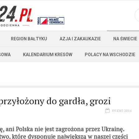
REGION BAŁTYKU
AZJA I ZAKAUKAZIE
NA ŚWIECIE
SOWA
KALENDARIUM KRESÓW
POLACY NA WSCHODZIE
przyłożony do gardła, grozi
09 KWI 2014
ę, ani Polska nie jest zagrożona przez Ukrainę.
wo, które dysponuje największą w naszej części