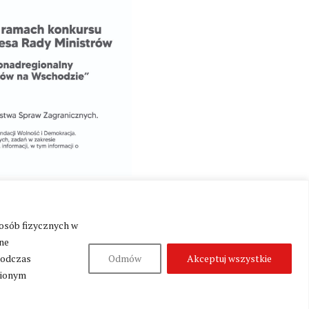
 osób fizycznych w
ne
podczas
Odmów
Akceptuj wszystkie
nionym
Produkcja:
Fundacja Wolność i Demokracja