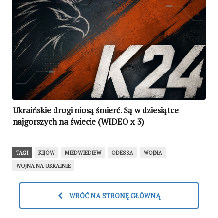
Ukraińskie drogi niosą śmierć. Są w dziesiątce
najgorszych na świecie (WIDEO x 3)
TAGI
KIJÓW
MIEDWIEDIEW
ODESSA
WOJNA
WOJNA NA UKRAINIE
WRÓĆ NA STRONĘ GŁÓWNĄ