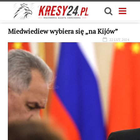
Miedwiediew wybiera się „na Kijów”
22 LUT 2024