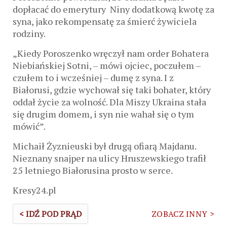
dopłacać do emerytury Niny dodatkową kwotę za
syna, jako rekompensatę za śmierć żywiciela
rodziny.
„Kiedy Poroszenko wręczył nam order Bohatera
Niebiańskiej Sotni, – mówi ojciec, poczułem –
czułem to i wcześniej – dumę z syna. I z
Białorusi, gdzie wychował się taki bohater, który
oddał życie za wolność. Dla Miszy Ukraina stała
się drugim domem, i syn nie wahał się o tym
mówić”.
Michaił Żyznieuski był drugą ofiarą Majdanu.
Nieznany snajper na ulicy Hruszewskiego trafił
25 letniego Białorusina prosto w serce.
Kresy24.pl
< IDŹ POD PRĄD
ZOBACZ INNY >