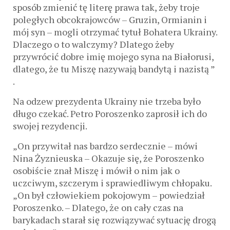
sposób zmienić tę literę prawa tak, żeby troje
poległych obcokrajowców – Gruzin, Ormianin i
mój syn – mogli otrzymać tytuł Bohatera Ukrainy.
Dlaczego o to walczymy? Dlatego żeby
przywrócić dobre imię mojego syna na Białorusi,
dlatego, że tu Miszę nazywają bandytą i nazistą ”
.
Na odzew prezydenta Ukrainy nie trzeba było
długo czekać. Petro Poroszenko zaprosił ich do
swojej rezydencji.
„On przywitał nas bardzo serdecznie – mówi
Nina Żyznieuska – Okazuje się, że Poroszenko
osobiście znał Miszę i mówił o nim jak o
uczciwym, szczerym i sprawiedliwym chłopaku.
„On był człowiekiem pokojowym – powiedział
Poroszenko. – Dlatego, że on cały czas na
barykadach starał się rozwiązywać sytuację drogą