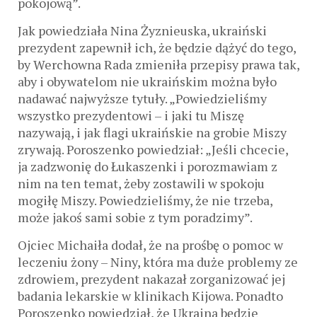
pokojową”.
Jak powiedziała Nina Żyznieuska, ukraiński
prezydent zapewnił ich, że będzie dążyć do tego,
by Werchowna Rada zmieniła przepisy prawa tak,
aby i obywatelom nie ukraińskim można było
nadawać najwyższe tytuły. „Powiedzieliśmy
wszystko prezydentowi – i jaki tu Miszę
nazywają, i jak flagi ukraińskie na grobie Miszy
zrywają. Poroszenko powiedział: „Jeśli chcecie,
ja zadzwonię do Łukaszenki i porozmawiam z
nim na ten temat, żeby zostawili w spokoju
mogiłę Miszy. Powiedzieliśmy, że nie trzeba,
może jakoś sami sobie z tym poradzimy”.
Ojciec Michaiła dodał, że na prośbę o pomoc w
leczeniu żony – Niny, która ma duże problemy ze
zdrowiem, prezydent nakazał zorganizować jej
badania lekarskie w klinikach Kijowa. Ponadto
Poroszenko powiedział, że Ukraina będzie