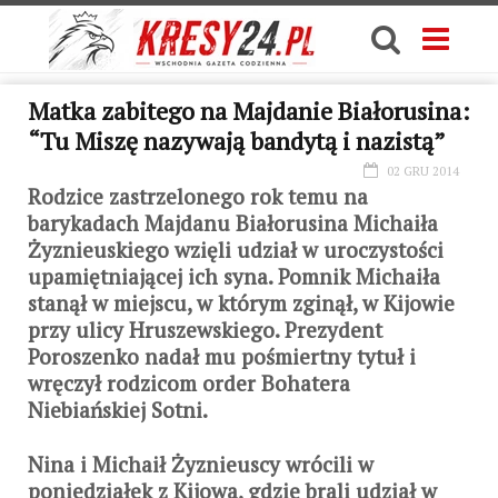
Matka zabitego na Majdanie Białorusina:
“Tu Miszę nazywają bandytą i nazistą”
02 GRU 2014
Rodzice zastrzelonego rok temu na
barykadach Majdanu Białorusina Michaiła
Żyznieuskiego wzięli udział w uroczystości
upamiętniającej ich syna. Pomnik Michaiła
stanął w miejscu, w którym zginął, w Kijowie
przy ulicy Hruszewskiego. Prezydent
Poroszenko nadał mu pośmiertny tytuł i
wręczył rodzicom order Bohatera
Niebiańskiej Sotni.
Nina i Michaił Żyznieuscy wrócili w
poniedziałek z Kijowa, gdzie brali udział w