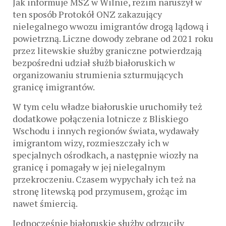
Jak informuje MSZ w Wilnie, reżim naruszył w
ten sposób Protokół ONZ zakazujący
nielegalnego wwozu imigrantów drogą lądową i
powietrzną. Liczne dowody zebrane od 2021 roku
przez litewskie służby graniczne potwierdzają
bezpośredni udział służb białoruskich w
organizowaniu strumienia szturmujących
granicę imigrantów.
W tym celu władze białoruskie uruchomiły też
dodatkowe połączenia lotnicze z Bliskiego
Wschodu i innych regionów świata, wydawały
imigrantom wizy, rozmieszczały ich w
specjalnych ośrodkach, a następnie wiozły na
granicę i pomagały w jej nielegalnym
przekroczeniu. Czasem wypychały ich też na
stronę litewską pod przymusem, grożąc im
nawet śmiercią.
Jednocześnie białoruskie służby odrzuciły