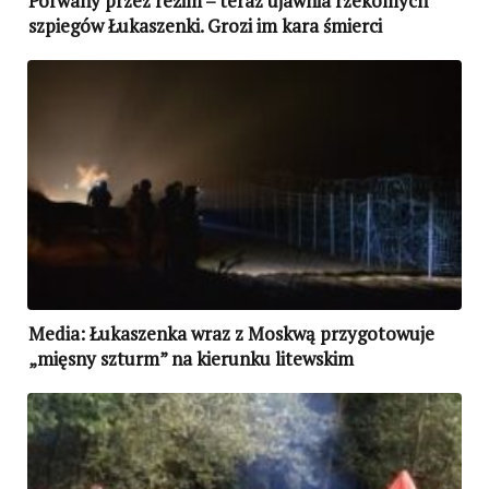
Porwany przez reżim – teraz ujawnia rzekomych
szpiegów Łukaszenki. Grozi im kara śmierci
Media: Łukaszenka wraz z Moskwą przygotowuje
„mięsny szturm” na kierunku litewskim