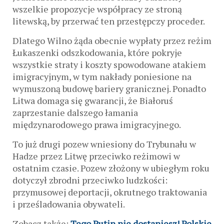
wszelkie propozycje współpracy ze stroną
litewską, by przerwać ten przestępczy proceder.
Dlatego Wilno żąda obecnie wypłaty przez reżim
Łukaszenki odszkodowania, które pokryje
wszystkie straty i koszty spowodowane atakiem
imigracyjnym, w tym nakłady poniesione na
wymuszoną budowę bariery granicznej. Ponadto
Litwa domaga się gwarancji, że Białoruś
zaprzestanie dalszego łamania
międzynarodowego prawa imigracyjnego.
To już drugi pozew wniesiony do Trybunału w
Hadze przez Litwę przeciwko reżimowi w
ostatnim czasie. Pozew złożony w ubiegłym roku
dotyczył zbrodni przeciwko ludzkości:
przymusowej deportacji, okrutnego traktowania
i prześladowania obywateli.
Zobacz także:
Tego Putin nie dostaniesz! Polskie