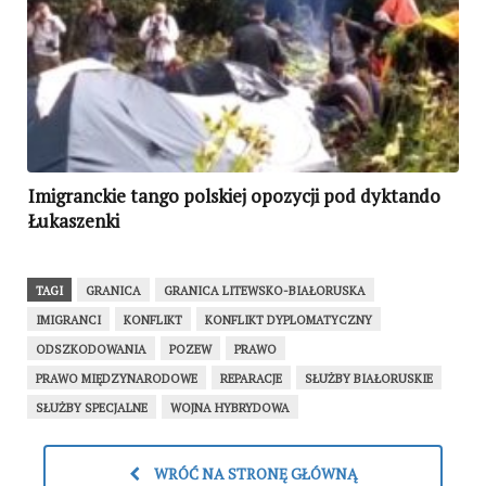
Imigranckie tango polskiej opozycji pod dyktando
Łukaszenki
TAGI
GRANICA
GRANICA LITEWSKO-BIAŁORUSKA
IMIGRANCI
KONFLIKT
KONFLIKT DYPLOMATYCZNY
ODSZKODOWANIA
POZEW
PRAWO
PRAWO MIĘDZYNARODOWE
REPARACJE
SŁUŻBY BIAŁORUSKIE
SŁUŻBY SPECJALNE
WOJNA HYBRYDOWA
WRÓĆ NA STRONĘ GŁÓWNĄ