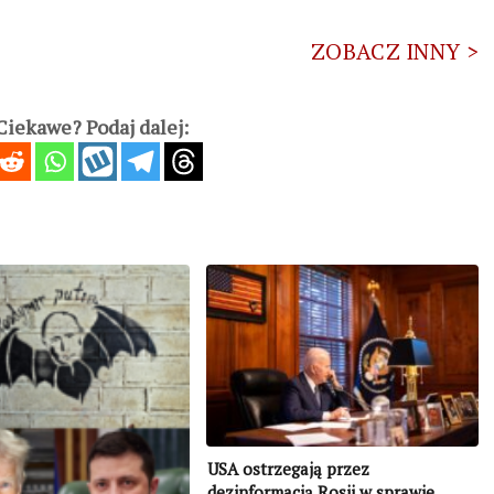
ZOBACZ INNY >
iekawe? Podaj dalej:
USA ostrzegają przez
dezinformacją Rosji w sprawie