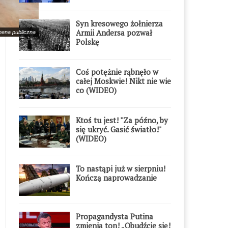
Syn kresowego żołnierza
Armii Andersa pozwał
mena publiczna
Polskę
Coś potężnie rąbnęło w
całej Moskwie! Nikt nie wie
co (WIDEO)
Ktoś tu jest! "Za późno, by
się ukryć. Gasić światło!"
(WIDEO)
To nastąpi już w sierpniu!
Kończą naprowadzanie
Propagandysta Putina
zmienia ton! „Obudźcie się!