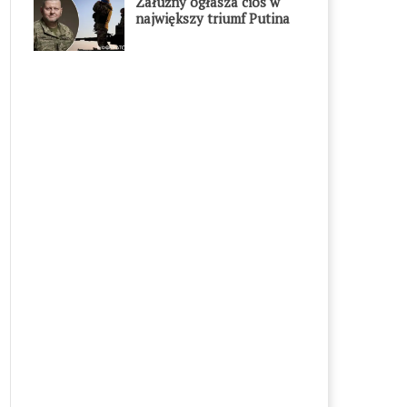
Załużny ogłasza cios w
największy triumf Putina