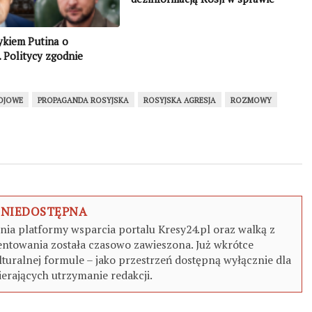
negocjacji w Genewie
ykiem Putina o
 Politycy zgodnie
i prostują kłamstwa
OJOWE
PROPAGANDA ROSYJSKA
ROSYJSKA AGRESJA
ROZMOWY
 NIEDOSTĘPNA
a platformy wsparcia portalu Kresy24.pl oraz walką z
ntowania została czasowo zawieszona. Już wkrótce
turalnej formule – jako przestrzeń dostępną wyłącznie dla
erających utrzymanie redakcji.