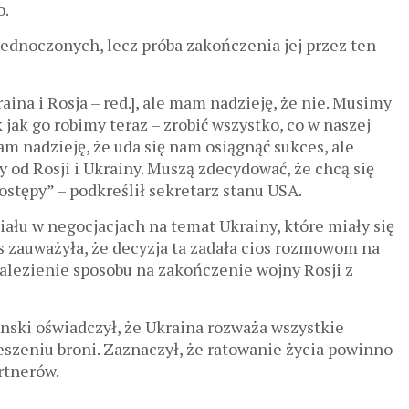
o.
jednoczonych, lecz próba zakończenia jej przez ten
aina i Rosja – red.], ale mam nadzieję, że nie. Musimy
jak go robimy teraz – zrobić wszystko, co w naszej
Mam nadzieję, że uda się nam osiągnąć sukces, ale
ży od Rosji i Ukrainy. Muszą zdecydować, że chcą się
ostępy” – podkreślił sekretarz stanu USA.
łu w negocjacjach na temat Ukrainy, które miały się
 zauważyła, że ​​decyzja ta zadała cios rozmowom na
alezienie sposobu na zakończenie wojny Rosji z
ski oświadczył, że Ukraina rozważa wszystkie
eszeniu broni. Zaznaczył, że ratowanie życia powinno
rtnerów.