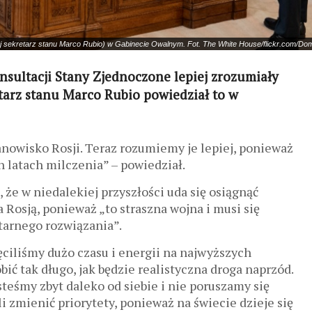
j sekretarz stanu Marco Rubio) w Gabinecie Owalnym. Fot. The White House/flickr.com/Do
ultacji Stany Zjednoczone lepiej zrozumiały
tarz stanu Marco Rubio powiedział to w
anowisko Rosji. Teraz rozumiemy je lepiej, ponieważ
 latach milczenia” – powiedział.
, że w niedalekiej przyszłości uda się osiągnąć
Rosją, ponieważ „to straszna wojna i musi się
tarnego rozwiązania”.
ciliśmy dużo czasu i energii na najwyższych
ić tak długo, jak będzie realistyczna droga naprzód.
eśmy zbyt daleko od siebie i nie poruszamy się
 zmienić priorytety, ponieważ na świecie dzieje się