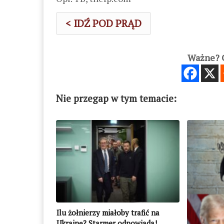
< IDŹ POD PRĄD
Ważne? C
Nie przegap w tym temacie:
Ilu żołnierzy miałoby trafić na
Ukrainę? Starmer odpowiada!