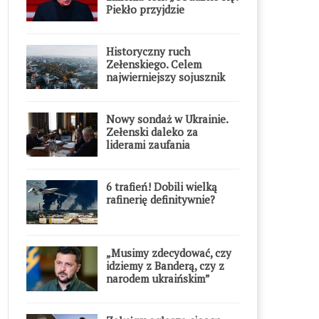
Piekło przyjdzie
błyskawicznie”
Historyczny ruch
Zełenskiego. Celem
najwierniejszy sojusznik
Putina w Europie
Nowy sondaż w Ukrainie.
Zełenski daleko za
liderami zaufania
6 trafień! Dobili wielką
rafinerię definitywnie?
„Musimy zdecydować, czy
idziemy z Banderą, czy z
narodem ukraińskim”