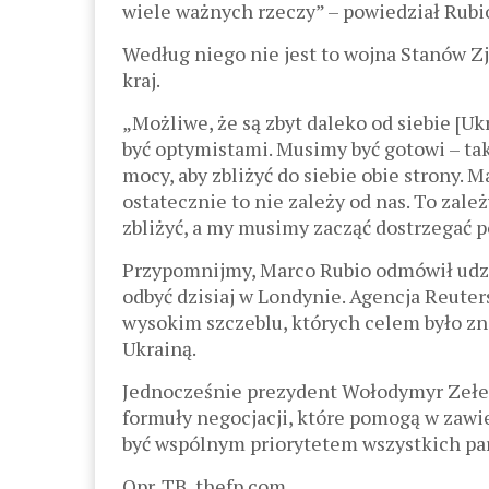
wiele ważnych rzeczy” – powiedział Rubi
Według niego nie jest to wojna Stanów Z
kraj.
„Możliwe, że są zbyt daleko od siebie [Ukr
być optymistami. Musimy być gotowi – tak 
mocy, aby zbliżyć do siebie obie strony. 
ostatecznie to nie zależy od nas. To zale
zbliżyć, a my musimy zacząć dostrzegać p
Przypomnijmy, Marco Rubio odmówił udzia
odbyć dzisiaj w Londynie. Agencja Reuters
wysokim szczeblu, których celem było zn
Ukrainą.
Jednocześnie prezydent Wołodymyr Zełen
formuły negocjacji, które pomogą w zawi
być wspólnym priorytetem wszystkich pa
Opr. TB, thefp.com