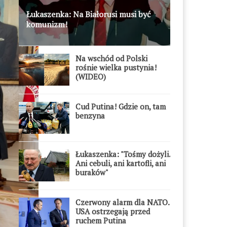
Łukaszenka: Na Białorusi musi być
komunizm!
Na wschód od Polski
rośnie wielka pustynia!
(WIDEO)
Cud Putina! Gdzie on, tam
benzyna
Łukaszenka: "Tośmy dożyli.
Ani cebuli, ani kartofli, ani
buraków"
Czerwony alarm dla NATO.
USA ostrzegają przed
ruchem Putina