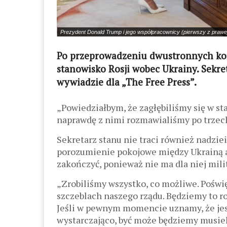
Prezydent Donald Trump i jego współpracownicy (pierwszy z prawe
Po przeprowadzeniu dwustronnych kons
stanowisko Rosji wobec Ukrainy. Sekre
wywiadzie dla „The Free Press”.
„Powiedziałbym, że zagłębiliśmy się w st
naprawdę z nimi rozmawialiśmy po trzech
Sekretarz stanu nie traci również nadziei
porozumienie pokojowe między Ukrainą a 
zakończyć, ponieważ nie ma dla niej mili
„Zrobiliśmy wszystko, co możliwe. Poświę
szczeblach naszego rządu. Będziemy to rob
Jeśli w pewnym momencie uznamy, że jest
wystarczająco, być może będziemy musieli