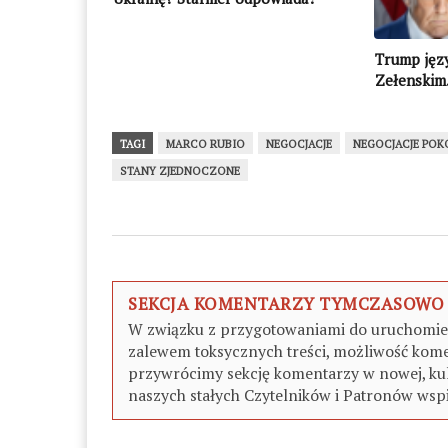
Trump jęz
Zełenskim.
krytykują 
TAGI
MARCO RUBIO
NEGOCJACJE
NEGOCJACJE POK
STANY ZJEDNOCZONE
SEKCJA KOMENTARZY TYMCZASOWO
W związku z przygotowaniami do uruchomieni
zalewem toksycznych treści, możliwość kome
przywrócimy sekcję komentarzy w nowej, kul
naszych stałych Czytelników i Patronów wspi