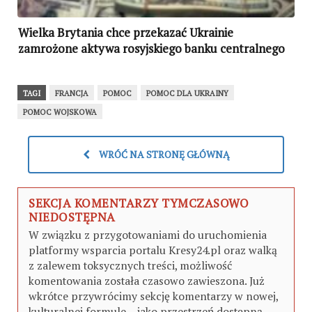
Wielka Brytania chce przekazać Ukrainie
zamrożone aktywa rosyjskiego banku centralnego
TAGI
FRANCJA
POMOC
POMOC DLA UKRAINY
POMOC WOJSKOWA
WRÓĆ NA STRONĘ GŁÓWNĄ
SEKCJA KOMENTARZY TYMCZASOWO
NIEDOSTĘPNA
W związku z przygotowaniami do uruchomienia
platformy wsparcia portalu Kresy24.pl oraz walką
z zalewem toksycznych treści, możliwość
komentowania została czasowo zawieszona. Już
wkrótce przywrócimy sekcję komentarzy w nowej,
kulturalnej formule – jako przestrzeń dostępną