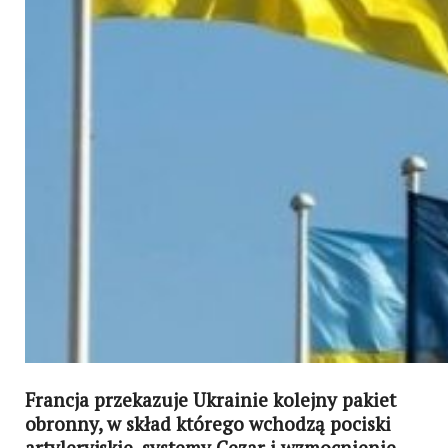
Francja przekazuje Ukrainie kolejny pakiet
obronny, w skład którego wchodzą pociski
artyleryjskie, systemy Cezar i wzmocnienie