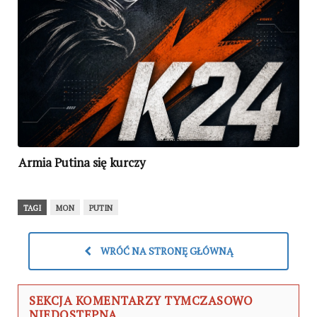
Armia Putina się kurczy
TAGI
MON
PUTIN
WRÓĆ NA STRONĘ GŁÓWNĄ
SEKCJA KOMENTARZY TYMCZASOWO
NIEDOSTĘPNA