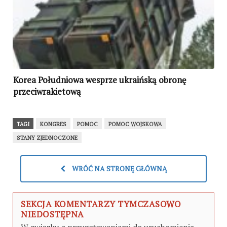
Korea Południowa wesprze ukraińską obronę
przeciwrakietową
TAGI
KONGRES
POMOC
POMOC WOJSKOWA
STANY ZJEDNOCZONE
WRÓĆ NA STRONĘ GŁÓWNĄ
SEKCJA KOMENTARZY TYMCZASOWO
NIEDOSTĘPNA