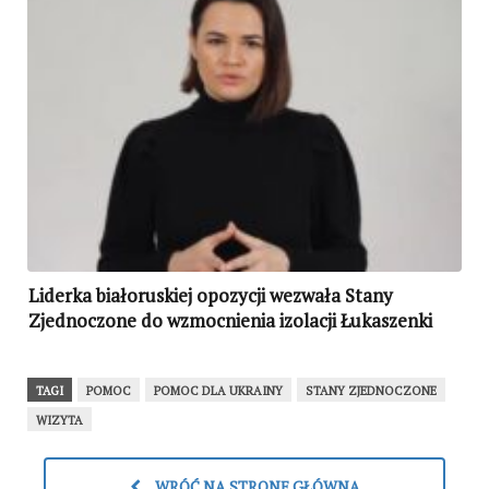
Liderka białoruskiej opozycji wezwała Stany
Zjednoczone do wzmocnienia izolacji Łukaszenki
TAGI
POMOC
POMOC DLA UKRAINY
STANY ZJEDNOCZONE
WIZYTA
WRÓĆ NA STRONĘ GŁÓWNĄ