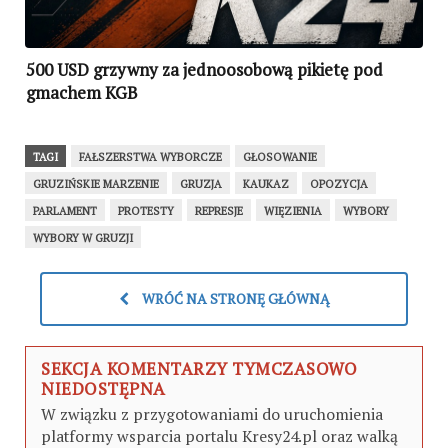
500 USD grzywny za jednoosobową pikietę pod
gmachem KGB
TAGI
FAŁSZERSTWA WYBORCZE
GŁOSOWANIE
GRUZIŃSKIE MARZENIE
GRUZJA
KAUKAZ
OPOZYCJA
PARLAMENT
PROTESTY
REPRESJE
WIĘZIENIA
WYBORY
WYBORY W GRUZJI
WRÓĆ NA STRONĘ GŁÓWNĄ
SEKCJA KOMENTARZY TYMCZASOWO
NIEDOSTĘPNA
W związku z przygotowaniami do uruchomienia
platformy wsparcia portalu Kresy24.pl oraz walką