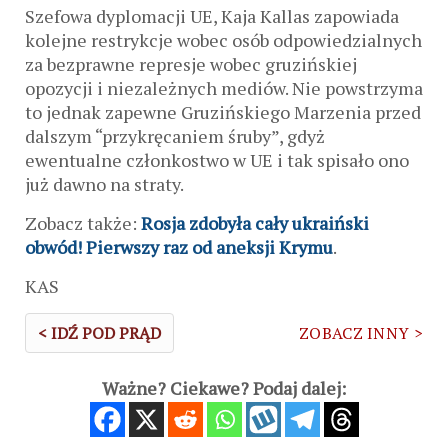
Szefowa dyplomacji UE, Kaja Kallas zapowiada
kolejne restrykcje wobec osób odpowiedzialnych
za bezprawne represje wobec gruzińskiej
opozycji i niezależnych mediów. Nie powstrzyma
to jednak zapewne Gruzińskiego Marzenia przed
dalszym “przykręcaniem śruby”, gdyż
ewentualne członkostwo w UE i tak spisało ono
już dawno na straty.
Zobacz także:
Rosja zdobyła cały ukraiński
obwód! Pierwszy raz od aneksji Krymu
.
KAS
< IDŹ POD PRĄD
ZOBACZ INNY >
Ważne? Ciekawe? Podaj dalej: