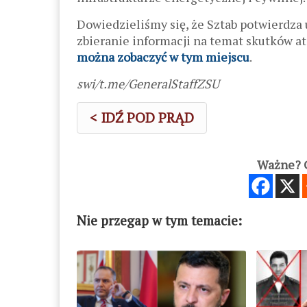
Dowiedzieliśmy się, że Sztab potwierdza
zbieranie informacji na temat skutków a
można zobaczyć w tym miejscu
.
swi/t.me/GeneralStaffZSU
< IDŹ POD PRĄD
Ważne? C
Nie przegap w tym temacie: