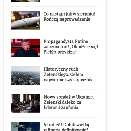
To nastąpi już w sierpniu!
Kończą naprowadzanie
Propagandysta Putina
zmienia ton! „Obudźcie się!
Piekło przyjdzie
błyskawicznie”
Historyczny ruch
Zełenskiego. Celem
najwierniejszy sojusznik
Putina w Europie
Nowy sondaż w Ukrainie.
Zełenski daleko za
liderami zaufania
6 trafień! Dobili wielką
rafinerię definitywnie?