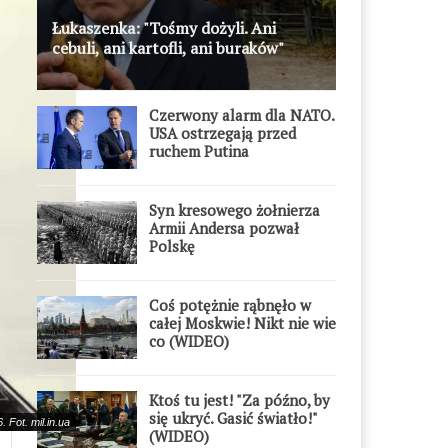
Łukaszenka: "Tośmy dożyli. Ani
cebuli, ani kartofli, ani buraków"
Czerwony alarm dla NATO.
USA ostrzegają przed
ruchem Putina
Syn kresowego żołnierza
Armii Andersa pozwał
Polskę
Coś potężnie rąbnęło w
całej Moskwie! Nikt nie wie
co (WIDEO)
Ktoś tu jest! "Za późno, by
się ukryć. Gasić światło!"
 Fot. mil.in.ua
(WIDEO)