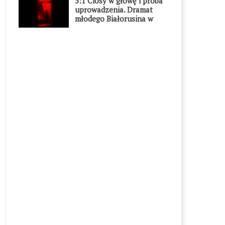
5:1 Ciosy w głowę i próba
uprowadzenia. Dramat
młodego Białorusina w
Warszawie