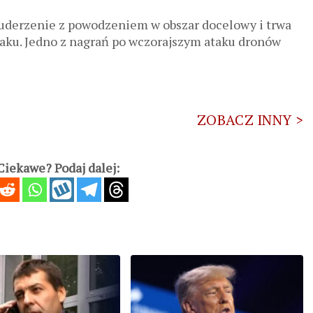
 uderzenie z powodzeniem w obszar docelowy i trwa
taku. Jedno z nagrań po wczorajszym ataku dronów
ZOBACZ INNY >
iekawe? Podaj dalej: