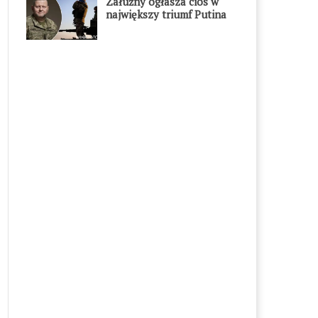
Załużny ogłasza cios w
największy triumf Putina