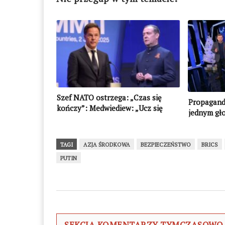
Szef NATO ostrzega: „Czas się
Propagand
kończy”: Medwiediew: „Ucz się
jednym gł
rosyjskiego, przyda się w
Kazachstan
syberyjskim łagrze”
“polsko-b
(WIDEO)
TAGI
AZJA ŚRODKOWA
BEZPIECZEŃSTWO
BRICS
PUTIN
SEKCJA KOMENTARZY TYMCZASOWO