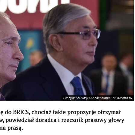
Prezydenci Rosji i Kazachstanu Fot: Kremlin.ru
ię do BRICS, chociaż takie propozycje otrzymał
, powiedział doradca i rzecznik prasowy głowy
na prasą.