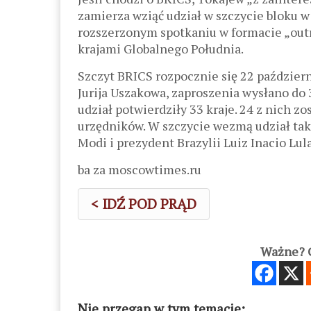
zamierza wziąć udział w szczycie bloku w
rozszerzonym spotkaniu w formacie „outr
krajami Globalnego Południa.
Szczyt BRICS rozpocznie się 22 paździer
Jurija Uszakowa, zaproszenia wysłano do 
udział potwierdziły 33 kraje. 24 z nich 
urzędników. W szczycie wezmą udział tak
Modi i prezydent Brazylii Luiz Inacio Lula
ba za moscowtimes.ru
< IDŹ POD PRĄD
Ważne? C
Nie przegap w tym temacie: