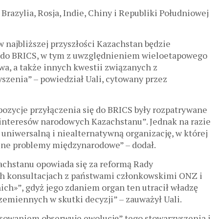
 Brazylia, Rosja, Indie, Chiny i Republiki Południowej
 najbliższej przyszłości Kazachstan będzie
 do BRICS, w tym z uwzględnieniem wieloetapowego
wa, a także innych kwestii związanych z
szenia” – powiedział Uali, cytowany przez
pozycje przyłączenia się do BRICS były rozpatrywane
 interesów narodowych Kazachstanu”. Jednak na razie
uniwersalną i niealternatywną organizację, w której
lne problemy międzynarodowe” – dodał.
achstanu opowiada się za reformą Rady
h konsultacjach z państwami członkowskimi ONZ i
ich»”, gdyż jego zdaniem organ ten utracił władzę
emiennych w skutki decyzji” – zauważył Uali.
resowaniem obserwuje ewolucję” tego stowarzyszenia i