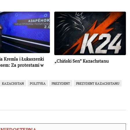
a Kremla i Łukaszenki
„Chiński Sen” Kazachstanu
osem: Za protestami w
ie stoi Zachód, w tym
iałoruska NEXTA”
KAZACHSTAN
POLITYKA
PREZYDENT
PREZYDENT KAZACHSTANU
 NIEDOSTĘPNA