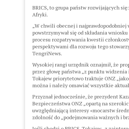
BRICS, to grupa państw rozwijających się:
Afryki.
„W chwili obecnej i najprawdopodobniej w
powstrzymywał się od składania wniosku
procesu rozpatrywania kwestii członkost
perspektywami dla rozwoju tego stowarzy
TengriNews.
Wysokiej rangi urzędnik oznajmił, że pro
przez głowę państwa „z punktu widzenia
Tokajew priorytetowo traktuje ONZ „jako 
można i należy omawiać wszystkie aktua
Przyznał jednocześnie, że prezydent Kaz
Bezpieczeństwa ONZ „opartą na szerokic
uwzględniającą interesy «mocarstw średn
zdolność do „podejmowania ważnych i brz
Jeśli chodzi o BRICS, Tokajew „z zainte