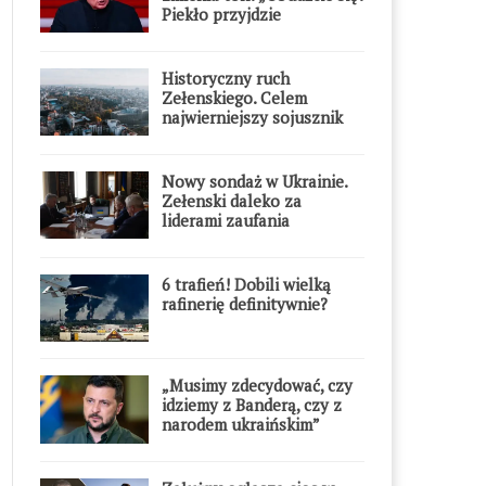
Piekło przyjdzie
błyskawicznie”
Historyczny ruch
Zełenskiego. Celem
najwierniejszy sojusznik
Putina w Europie
Nowy sondaż w Ukrainie.
Zełenski daleko za
liderami zaufania
6 trafień! Dobili wielką
rafinerię definitywnie?
„Musimy zdecydować, czy
idziemy z Banderą, czy z
narodem ukraińskim”