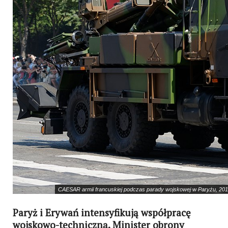
CAESAR armii francuskiej podczas parady wojskowej w Paryżu, 201
Paryż i Erywań intensyfikują współpracę
wojskowo-techniczną. Minister obrony