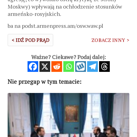
Moskwy) wpływają na ochłodzenie stosunków
armeńsko-rosyjskich.
ba na podst.armenpress.am/osw.waw.pl
< IDŹ POD PRĄD
ZOBACZ INNY >
Ważne? Ciekawe? Podaj dalej:
Nie przegap w tym temacie: