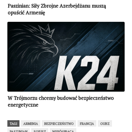
Paszinian: Siły Zbrojne Azerbejdżanu muszą
opuścić Armenię
W Trójmorzu chcemy budować bezpieczeństwo
energetyczne
TAGI
ARMENIA
BEZPIECZEŃSTWO
FRANCJA
OUBZ
PASZINIAN
SOJUSZ
WSPÓŁPRACA