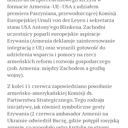
formacie Armenia–UE–USA z udziałem
premiera Paszyniana, przewodniczącej Komisji
Europejskiej Ursuli von der Leyen i sekretarza
stanu USA Antony’ego Blinkena. Zachodni
uczestnicy poparli europejskie aspiracje
Erywania (Armenia deklaruje zainteresowanie
integracją z UE) oraz wyrazili gotowość do
udzielenia wsparcia i pomocy na rzecz
armeńskich reform i rozwoju gospodarczego
(zob. Armenia: między Zachodem a groźbą
wojny).
Z kolei 11 czerwca zapowiedziano powołanie
armeńsko-amerykańskiej Komisji ds.
Partnerstwa Strategicznego. Tego rodzaju
inicjatywy, jak również symboliczne gesty
Erywania (2 czerwca ambasador Armenii na
Ukrainie odwiedził Buczę, gdzie potępił rosyjską
agresję, co wywołało ostrą krytykę ze strony