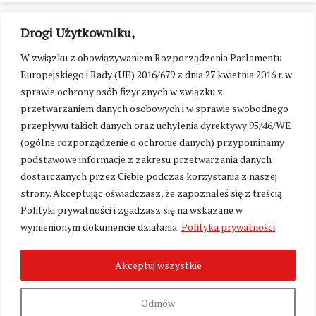
Drogi Użytkowniku,
W związku z obowiązywaniem Rozporządzenia Parlamentu
Europejskiego i Rady (UE) 2016/679 z dnia 27 kwietnia 2016 r. w
sprawie ochrony osób fizycznych w związku z
przetwarzaniem danych osobowych i w sprawie swobodnego
przepływu takich danych oraz uchylenia dyrektywy 95/46/WE
(ogólne rozporządzenie o ochronie danych) przypominamy
podstawowe informacje z zakresu przetwarzania danych
dostarczanych przez Ciebie podczas korzystania z naszej
strony. Akceptując oświadczasz, że zapoznałeś się z treścią
Polityki prywatności i zgadzasz się na wskazane w
Zmień ustawienia cookies
wymienionym dokumencie działania.
Polityka prywatności
Akceptuj wszystkie
©
Kresy24.pl
2026. Wszelkie Prawa Zastrzeżone.
O nas i Kontakt
|
Polityka prywatności
Produkcja:
Fundacja Wolność i Demokracja
Odmów