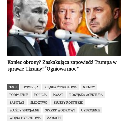
Koniec obrony? Zaskakująca zapowiedź Trumpa w
sprawie Ukrainy! “Ogniowa moc”
TAGI
DYWERSJA
KLĘSKA ŻYWIOŁOWA
NIEMCY
PODPALENIE
POLICJA
POŻAR
ROSYJSKA AGENTURA
SABOTAŻ
ŚLEDZTWO
SŁUŻBY ROSYJSKIE
SŁUŻBY SPECJALNE
SPRZĘT WOJSKOWY
UZBROJENIE
WOJNA HYBRYDOWA
ZAMACH