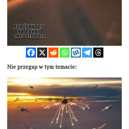
silników i… cisza, dym nad wrakami (WIDEO)
.
KAS
< IDŹ POD PRĄD
ZOBACZ INNY >
Ważne? Ciekawe? Podaj dalej:
Nie przegap w tym temacie: