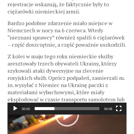
rejestracje wskazują, że faktycznie były to
ciężarówki niemieckiej armii.
Bardzo podobne zdarzenie miało miejsce w
Niemczech w nocy na 6 czerwca. Wtedy
“nieznani sprawcy” również spalili 6 ciężarówek
– część doszczętnie, a część poważnie uszkodzili.
Z kolei w maju tego roku niemieckie służby
aresztowały trzech obywateli Ukrainy, którzy
szykowali ataki dywersyjne na zlecenie
rosyjskich służb. Oprócz podpaleń, zamierzali m.
in. wysyłać z Niemiec na Ukrainę paczki z
materiałami wybuchowymi, które miały
eksplodować w czasie transportu samolotem lub
po otwarciu.
00:00
00:08
Odtwarzacz
video
Zobacz także:
Wjechali pędem w kill-zonę! Ryk