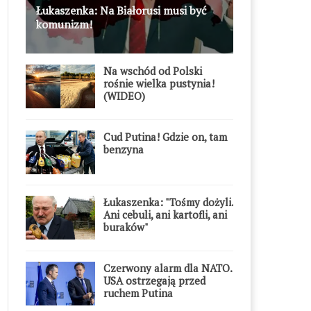
Łukaszenka: Na Białorusi musi być
komunizm!
Na wschód od Polski
rośnie wielka pustynia!
(WIDEO)
Cud Putina! Gdzie on, tam
benzyna
Łukaszenka: "Tośmy dożyli.
Ani cebuli, ani kartofli, ani
buraków"
Czerwony alarm dla NATO.
USA ostrzegają przed
ruchem Putina