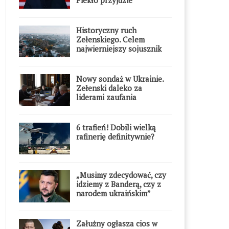
błyskawicznie”
Historyczny ruch
Zełenskiego. Celem
najwierniejszy sojusznik
Putina w Europie
Nowy sondaż w Ukrainie.
Zełenski daleko za
liderami zaufania
6 trafień! Dobili wielką
rafinerię definitywnie?
„Musimy zdecydować, czy
idziemy z Banderą, czy z
narodem ukraińskim”
Załużny ogłasza cios w