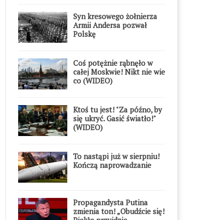
Syn kresowego żołnierza
Armii Andersa pozwał
Polskę
Coś potężnie rąbnęło w
całej Moskwie! Nikt nie wie
co (WIDEO)
Ktoś tu jest! "Za późno, by
się ukryć. Gasić światło!"
(WIDEO)
To nastąpi już w sierpniu!
Kończą naprowadzanie
Propagandysta Putina
zmienia ton! „Obudźcie się!
Piekło przyjdzie