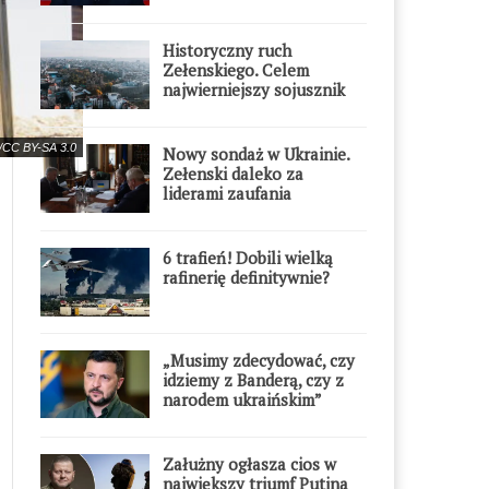
błyskawicznie”
Historyczny ruch
Zełenskiego. Celem
najwierniejszy sojusznik
Putina w Europie
a/CC BY-SA 3.0
Nowy sondaż w Ukrainie.
Zełenski daleko za
liderami zaufania
6 trafień! Dobili wielką
rafinerię definitywnie?
„Musimy zdecydować, czy
idziemy z Banderą, czy z
narodem ukraińskim”
Załużny ogłasza cios w
największy triumf Putina