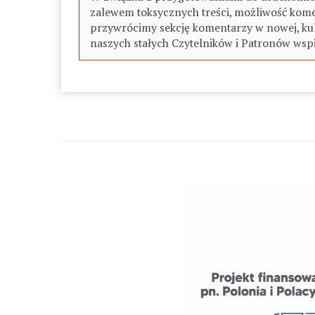
zalewem toksycznych treści, możliwość kome
przywrócimy sekcję komentarzy w nowej, kul
naszych stałych Czytelników i Patronów wspi