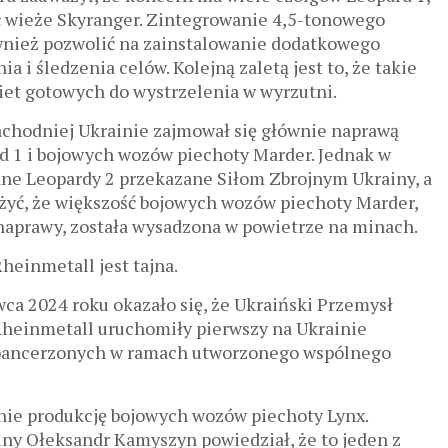
 wieże Skyranger. Zintegrowanie 4,5-tonowego
nież pozwolić na zainstalowanie dodatkowego
a i śledzenia celów. Kolejną zaletą jest to, że takie
kiet gotowych do wystrzelenia w wyrzutni.
chodniej Ukrainie zajmował się głównie naprawą
 1 i bojowych wozów piechoty Marder. Jednak w
iane Leopardy 2 przekazane Siłom Zbrojnym Ukrainy, a
ażyć, że większość bojowych wozów piechoty Marder,
 naprawy, została wysadzona w powietrze na minach.
Rheinmetall jest tajna.
ca 2024 roku okazało się, że Ukraiński Przemysł
Rheinmetall uruchomiły pierwszy na Ukrainie
 opancerzonych w ramach utworzonego wspólnego
nie produkcję bojowych wozów piechoty Lynx.
ny Ołeksandr Kamyszyn powiedział, że to jeden z