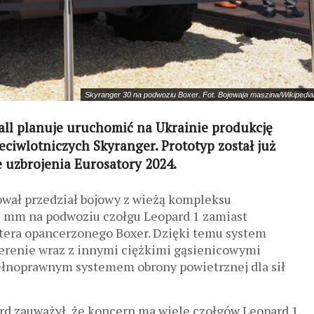
Skyranger 30 na podwoziu Boxer. Fot. Bojewaja maszina/Wikipedi
ll planuje uruchomić na Ukrainie produkcję
ciwlotniczych Skyranger. Prototyp został już
uzbrojenia Eurosatory 2024.
ował przedział bojowy z wieżą kompleksu
5 mm na podwoziu czołgu Leopard 1 zamiast
rtera opancerzonego Boxer. Dzięki temu system
terenie wraz z innymi ciężkimi gąsienicowymi
ełnoprawnym systemem obrony powietrznej dla sił
d zauważył, że koncern ma wiele czołgów Leopard 1,