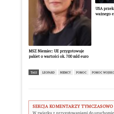
USA przek
ważnego e
Ukraińcy 
zaimprowi
MSZ Niemiec: UE przygotowuje
pakiet o wartości ok. 700 mld euro
na zakup sprzętu wojskowego dla
Ukrainy
TAGI
LEOPARD
NIEMCY
POMOC
POMOC WOJSK
SEKCJA KOMENTARZY TYMCZASOWO
W związku z przygotowaniami do uruchomieni