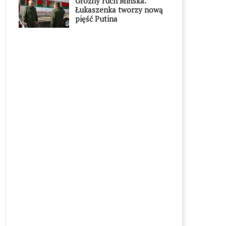
Groźny ruch Mińska.
Łukaszenka tworzy nową
pięść Putina