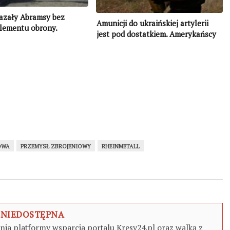
azały Abramsy bez
Amunicji do ukraińskiej artylerii
lementu obrony.
jest pod dostatkiem. Amerykańscy
doskonale
eksperci wskazali, gdzie się
zowali
znajduje
OWA
PRZEMYSŁ ZBROJENIOWY
RHEINMETALL
 NIEDOSTĘPNA
a platformy wsparcia portalu Kresy24.pl oraz walką z