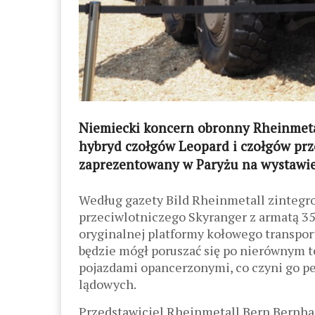
Niemiecki koncern obronny Rheinmeta
hybryd czołgów Leopard i czołgów prze
zaprezentowany w Paryżu na wystawie 
Według gazety Bild Rheinmetall zintegr
przeciwlotniczego Skyranger z armatą 3
oryginalnej platformy kołowego transpo
będzie mógł poruszać się po nierównym 
pojazdami opancerzonymi, co czyni go p
lądowych.
Przedstawiciel Rheinmetall Bern Bernhar