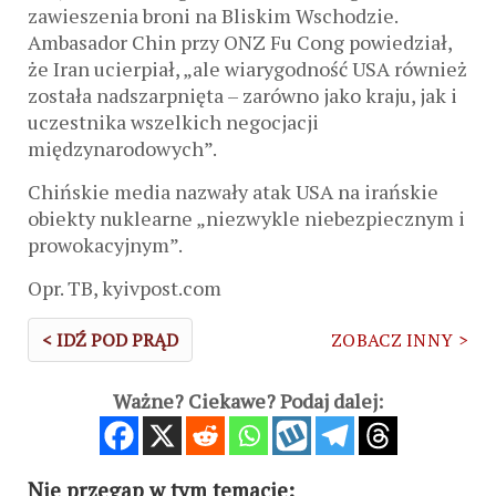
zawieszenia broni na Bliskim Wschodzie.
Ambasador Chin przy ONZ Fu Cong powiedział,
że Iran ucierpiał, „ale wiarygodność USA również
została nadszarpnięta – zarówno jako kraju, jak i
uczestnika wszelkich negocjacji
międzynarodowych”.
Chińskie media nazwały atak USA na irańskie
obiekty nuklearne „niezwykle niebezpiecznym i
prowokacyjnym”.
Opr. TB, kyivpost.com
< IDŹ POD PRĄD
ZOBACZ INNY >
Ważne? Ciekawe? Podaj dalej:
Nie przegap w tym temacie: