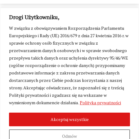
Drogi Użytkowniku,
W związku z obowiązywaniem Rozporządzenia Parlamentu
Europejskiego i Rady (UE) 2016/679 z dnia 27 kwietnia 2016 r. w
sprawie ochrony osób fizycznych w związku z
przetwarzaniem danych osobowych i w sprawie swobodnego
przepływu takich danych oraz uchylenia dyrektywy 95/46/WE
(ogólne rozporządzenie o ochronie danych) przypominamy
podstawowe informacje z zakresu przetwarzania danych
dostarczanych przez Ciebie podczas korzystania z naszej
strony. Akceptując oświadczasz, że zapoznałeś się z treścią
Polityki prywatności i zgadzasz się na wskazane w
Zmień ustawienia cookies
wymienionym dokumencie działania.
Polityka prywatności
Akceptuj wszystkie
©
Kresy24.pl
2026. Wszelkie Prawa Zastrzeżone.
O nas i Kontakt
|
Polityka prywatności
Produkcja:
Fundacja Wolność i Demokracja
Odmów