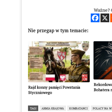
Ważne? C
Nie przegap w tym temacie:
Rekordowa
Rajd konny pamięci Powstania
Bohatera 
Styczniowego
TAGI
ARMIA KRAJOWA
KOMBATANCI
POLACY NA W