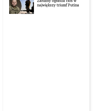
Załużny ogłasza cios w
największy triumf Putina