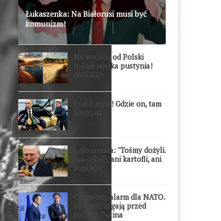
Łukaszenka: Na Białorusi musi być
komunizm!
Na wschód od Polski
rośnie wielka pustynia!
(WIDEO)
Cud Putina! Gdzie on, tam
benzyna
Łukaszenka: "Tośmy dożyli.
Ani cebuli, ani kartofli, ani
buraków"
Czerwony alarm dla NATO.
USA ostrzegają przed
ruchem Putina