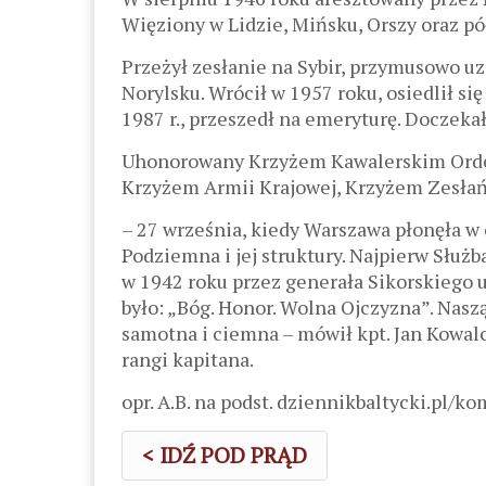
Więziony w Lidzie, Mińsku, Orszy oraz pó
Przeżył zesłanie na Sybir, przymusowo u
Norylsku. Wrócił w 1957 roku, osiedlił si
1987 r., przeszedł na emeryturę. Doczekał
Uhonorowany Krzyżem Kawalerskim Orde
Krzyżem Armii Krajowej, Krzyżem Zesłań
– 27 września, kiedy Warszawa płonęła w o
Podziemna i jej struktury. Najpierw Służ
w 1942 roku przez generała Sikorskiego
było: „Bóg. Honor. Wolna Ojczyzna”. Nas
samotna i ciemna – mówił kpt. Jan Kowa
rangi kapitana.
opr. A.B. na podst. dziennikbaltycki.pl/ko
< IDŹ POD PRĄD