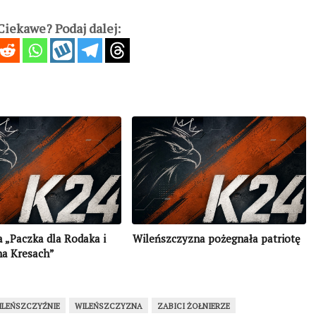
iekawe? Podaj dalej:
 „Paczka dla Rodaka i
Wileńszczyzna pożegnała patriotę
na Kresach”
ILEŃSZCZYŹNIE
WILEŃSZCZYZNA
ZABICI ŻOŁNIERZE