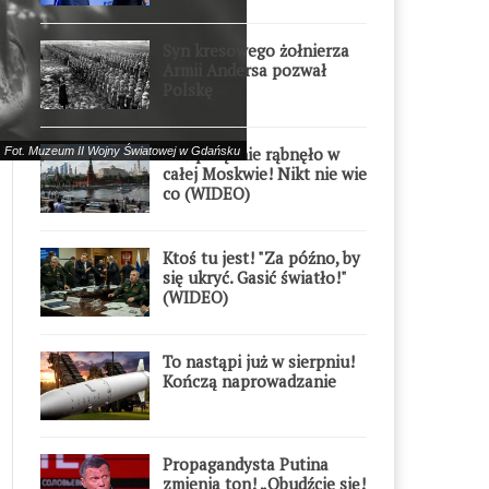
Syn kresowego żołnierza
Armii Andersa pozwał
Polskę
Coś potężnie rąbnęło w
 Fot. Muzeum II Wojny Światowej w Gdańsku
całej Moskwie! Nikt nie wie
co (WIDEO)
Ktoś tu jest! "Za późno, by
się ukryć. Gasić światło!"
(WIDEO)
To nastąpi już w sierpniu!
Kończą naprowadzanie
Propagandysta Putina
zmienia ton! „Obudźcie się!