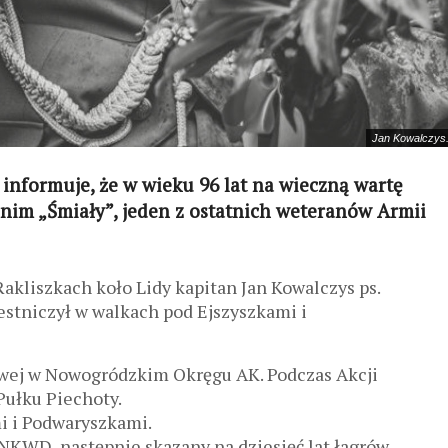
Jan Kowalczys.
 informuje, że w wieku 96 lat na wieczną wartę
nim „Śmiały”, jeden z ostatnich weteranów Armii
akliszkach koło Lidy kapitan Jan Kowalczys ps.
zestniczył w walkach pod Ejszyszkami i
owej w Nowogródzkim Okręgu AK. Podczas Akcji
 Pułku Piechoty.
i i Podwaryszkami.
NKWD, następnie skazany na dziesięć lat łagrów.