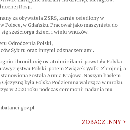
łnocnej Rosji.
znany za obywatela ZSRS, karnie osiedlony w
ę w Polsce, w Gdańsku. Pracował jako maszynista do
 się sześciorga dzieci i wielu wnuków.
ru Odrodzenia Polski,
ców Sybiru oraz innymi odznaczeniami.
gniu i broniła się ostatnimi siłami, powstała Polska
ba Zwycięstwu Polski, potem Związek Walki Zbrojnej, a
 ustanowiona została Armia Krajowa. Naszym hasłem
zą Ojczyzną była Polska Podziemna walcząca w mroku,
lczys w 2020 roku podczas ceremonii nadania mu
mbatanci.gov.pl
ZOBACZ INNY >