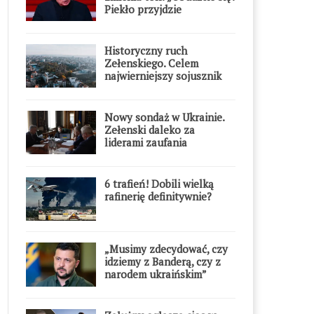
Piekło przyjdzie
błyskawicznie”
Historyczny ruch
Zełenskiego. Celem
najwierniejszy sojusznik
Putina w Europie
Nowy sondaż w Ukrainie.
Zełenski daleko za
liderami zaufania
6 trafień! Dobili wielką
rafinerię definitywnie?
„Musimy zdecydować, czy
idziemy z Banderą, czy z
narodem ukraińskim”