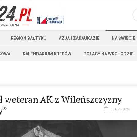
REGION BAŁTYKU
AZJA I ZAKAUKAZIE
NA ŚWIECIE
SOWA
KALENDARIUM KRESÓW
POLACY NA WSCHODZIE
ł weteran AK z Wileńszczyzny
y”
01 LUT 2024