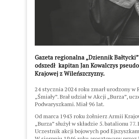
Gazeta regionalna „Dziennik Bałtycki”
odszedł kapitan Jan Kowalczys pseudo
Krajowej z Wileńszczyzny.
24 stycznia 2024 roku zmarł urodzony w R
„Śmiały”. Brał udział w Akcji „Burza”, uc
Podwaryszkami. Miał 96 lat.
Od marca 1943 roku żołnierz Armii Kraj
„Burza” służył w składzie 5. batalionu 77.
Uczestnik akcji bojowych pod Ejszyszkam
W sierpniu 1946 roku aresztowany przez 