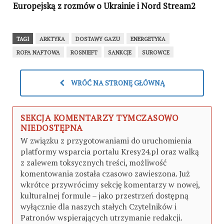
Europejską z rozmów o Ukrainie i Nord Stream2
(KOMENTARZ)
TAGI
ARKTYKA
DOSTAWY GAZU
ENERGETYKA
ROPA NAFTOWA
ROSNIEFT
SANKCJE
SUROWCE
WRÓĆ NA STRONĘ GŁÓWNĄ
SEKCJA KOMENTARZY TYMCZASOWO
NIEDOSTĘPNA
W związku z przygotowaniami do uruchomienia
platformy wsparcia portalu Kresy24.pl oraz walką
z zalewem toksycznych treści, możliwość
komentowania została czasowo zawieszona. Już
wkrótce przywrócimy sekcję komentarzy w nowej,
kulturalnej formule – jako przestrzeń dostępną
wyłącznie dla naszych stałych Czytelników i
Patronów wspierających utrzymanie redakcji.