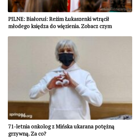
PILNE: Białoruś: Reżim Łukaszenki wtrącił
młodego księdza do więzienia. Zobacz czym
„zawinił”
71-letnia onkolog z Mińska ukarana potężną
grzywną. Za co?