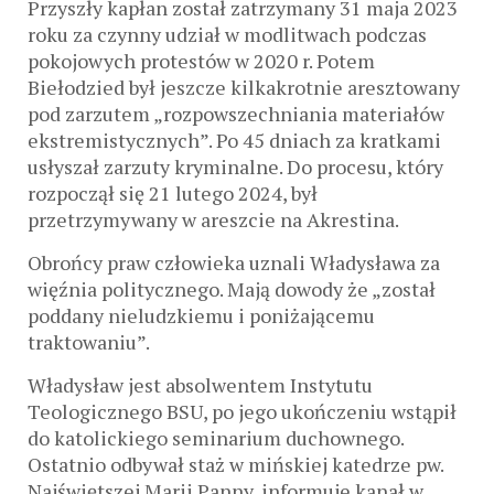
Przyszły kapłan został zatrzymany 31 maja 2023
roku za czynny udział w modlitwach podczas
pokojowych protestów w 2020 r. Potem
Biełodzied był jeszcze kilkakrotnie aresztowany
pod zarzutem „rozpowszechniania materiałów
ekstremistycznych”. Po 45 dniach za kratkami
usłyszał zarzuty kryminalne. Do procesu, który
rozpoczął się 21 lutego 2024, był
przetrzymywany w areszcie na Akrestina.
Obrońcy praw człowieka uznali Władysława za
więźnia politycznego. Mają dowody że „został
poddany nieludzkiemu i poniżającemu
traktowaniu”.
Władysław jest absolwentem Instytutu
Teologicznego BSU, po jego ukończeniu wstąpił
do katolickiego seminarium duchownego.
Ostatnio odbywał staż w mińskiej katedrze pw.
Najświętszej Marii Panny, informuje kanał w