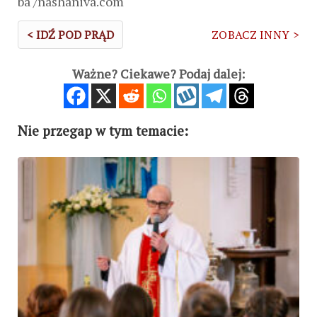
ba /nashaniva.com
< IDŹ POD PRĄD
ZOBACZ INNY >
Ważne? Ciekawe? Podaj dalej:
Nie przegap w tym temacie: