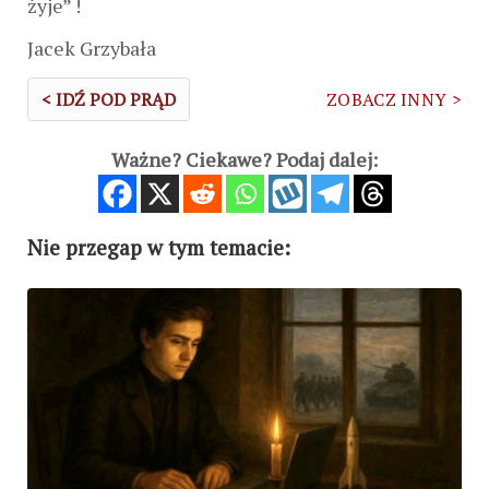
żyje” !
Jacek Grzybała
< IDŹ POD PRĄD
ZOBACZ INNY >
Ważne? Ciekawe? Podaj dalej:
Nie przegap w tym temacie: