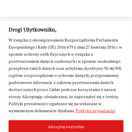
Drogi Użytkowniku,
W związku z obowiązywaniem Rozporządzenia Parlamentu
Europejskiego i Rady (UE) 2016/679 z dnia 27 kwietnia 2016 r. w
sprawie ochrony osób fizycznych w związku z
przetwarzaniem danych osobowych i w sprawie swobodnego
przepływu takich danych oraz uchylenia dyrektywy 95/46/WE
(ogólne rozporządzenie o ochronie danych) przypominamy
podstawowe informacje z zakresu przetwarzania danych
dostarczanych przez Ciebie podczas korzystania z naszej
strony. Akceptując oświadczasz, że zapoznałeś się z treścią
Polityki prywatności i zgadzasz się na wskazane w
Zmień ustawienia cookies
wymienionym dokumencie działania.
Polityka prywatności
Akceptuj wszystkie
©
Kresy24.pl
2026. Wszelkie Prawa Zastrzeżone.
O nas i Kontakt
|