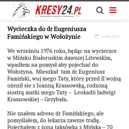
Wycieczka do dr Eugeniusza
Famińskiego w Wołożynie
24 MAJ 2013
We wrześniu 1976 roku, będąc na wycieczce
w Mińsku Białoruskim dawniej Litewskim,
wpadłem na pomysł aby pojechać do
Wołożyna. Mieszkał tam dr Eugeniusz
Famiński, wuj mego Taty, który przed II wojną
ożenił sie z Joanną Krassowską, rodzoną
siostrą matki mego Taty – Leokadii Jadwigi
Krassowskiej – Grzybała.
Nie znałem adresu dr Famińskiego, ale
pomyślałem, do lekarza zawsze trafię.
Pojechałem z żoną taksówką z Mińska – 70