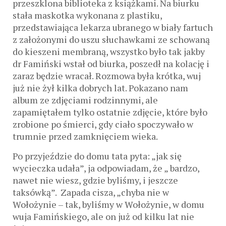
przeszklona biblioteka z książkami. Na biurku
stała maskotka wykonana z plastiku,
przedstawiająca lekarza ubranego w biały fartuch
z założonymi do uszu słuchawkami ze schowaną
do kieszeni membraną, wszystko było tak jakby
dr Famiński wstał od biurka, poszedł na kolację i
zaraz będzie wracał. Rozmowa była krótka, wuj
już nie żył kilka dobrych lat. Pokazano nam
album ze zdjęciami rodzinnymi, ale
zapamiętałem tylko ostatnie zdjęcie, które było
zrobione po śmierci, gdy ciało spoczywało w
trumnie przed zamknięciem wieka.
Po przyjeździe do domu tata pyta: „jak się
wycieczka udała”, ja odpowiadam, że „ bardzo,
nawet nie wiesz, gdzie byliśmy, i jeszcze
taksówką”. Zapada cisza, „chyba nie w
Wołożynie – tak, byliśmy w Wołożynie, w domu
wuja Famińskiego, ale on już od kilku lat nie