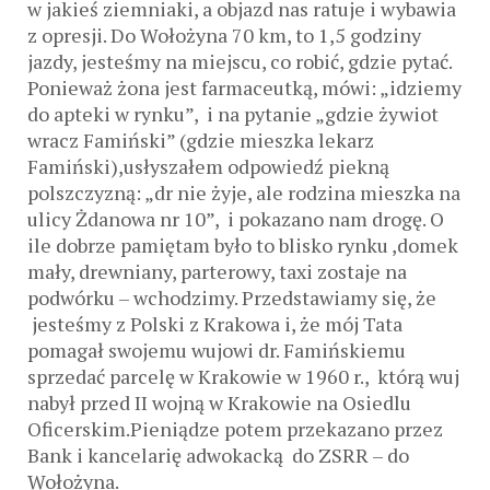
w jakieś ziemniaki, a objazd nas ratuje i wybawia
z opresji. Do Wołożyna 70 km, to 1,5 godziny
jazdy, jesteśmy na miejscu, co robić, gdzie pytać.
Ponieważ żona jest farmaceutką, mówi: „idziemy
do apteki w rynku”, i na pytanie „gdzie żywiot
wracz Famiński” (gdzie mieszka lekarz
Famiński),usłyszałem odpowiedź piekną
polszczyzną: „dr nie żyje, ale rodzina mieszka na
ulicy Żdanowa nr 10”, i pokazano nam drogę. O
ile dobrze pamiętam było to blisko rynku ,domek
mały, drewniany, parterowy, taxi zostaje na
podwórku – wchodzimy. Przedstawiamy się, że
jesteśmy z Polski z Krakowa i, że mój Tata
pomagał swojemu wujowi dr. Famińskiemu
sprzedać parcelę w Krakowie w 1960 r., którą wuj
nabył przed II wojną w Krakowie na Osiedlu
Oficerskim.Pieniądze potem przekazano przez
Bank i kancelarię adwokacką do ZSRR – do
Wołożyna.