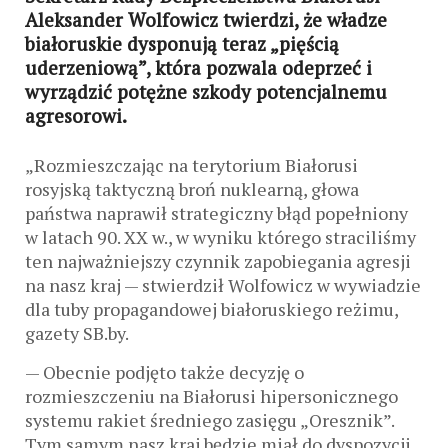
Aleksander Wolfowicz twierdzi, że ​​władze
białoruskie dysponują teraz „pięścią
uderzeniową”, która pozwala odeprzeć i
wyrządzić potężne szkody potencjalnemu
agresorowi.
„Rozmieszczając na terytorium Białorusi
rosyjską taktyczną broń nuklearną, głowa
państwa naprawił strategiczny błąd popełniony
w latach 90. XX w., w wyniku którego straciliśmy
ten najważniejszy czynnik zapobiegania agresji
na nasz kraj — stwierdził Wolfowicz w wywiadzie
dla tuby propagandowej białoruskiego reżimu,
gazety SB.by.
— Obecnie podjęto także decyzję o
rozmieszczeniu na Białorusi hipersonicznego
systemu rakiet średniego zasięgu „Oresznik”.
Tym samym nasz kraj będzie miał do dyspozycji