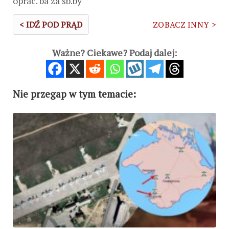
oprac. ba za sb.by
< IDŹ POD PRĄD
ZOBACZ INNY >
Ważne? Ciekawe? Podaj dalej:
Nie przegap w tym temacie: