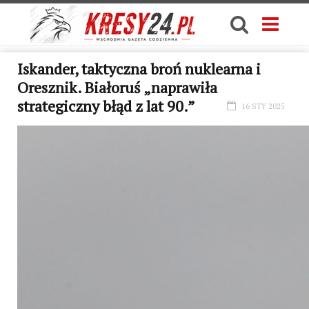
Iskander, taktyczna broń nuklearna i
Oresznik. Białoruś „naprawiła
strategiczny błąd z lat 90.”
16 STY 2025