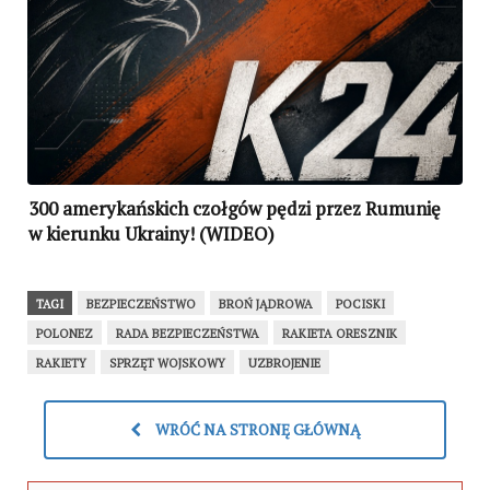
300 amerykańskich czołgów pędzi przez Rumunię
w kierunku Ukrainy! (WIDEO)
TAGI
BEZPIECZEŃSTWO
BROŃ JĄDROWA
POCISKI
POLONEZ
RADA BEZPIECZEŃSTWA
RAKIETA ORESZNIK
RAKIETY
SPRZĘT WOJSKOWY
UZBROJENIE
WRÓĆ NA STRONĘ GŁÓWNĄ