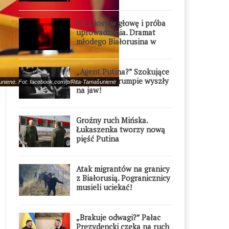
5:1 Ciosy w głowę i próba
uprowadzenia. Dramat
młodego Białorusina w
Warszawie
„Agent Putina?” Szokujące
akta FBI o Trumpie wyszły
unienė. Fot: facebook.com/p/Rita-Tamašunienė
na jaw!
Groźny ruch Mińska.
Łukaszenka tworzy nową
pięść Putina
Atak migrantów na granicy
z Białorusią. Pogranicznicy
musieli uciekać!
„Brakuje odwagi?” Pałac
Prezydencki czeka na ruch