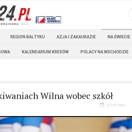
REGION BAŁTYKU
AZJA I ZAKAUKAZIE
NA ŚWIECIE
SOWA
KALENDARIUM KRESÓW
POLACY NA WSCHODZIE
ekiwaniach Wilna wobec szkół
31 STY 2024