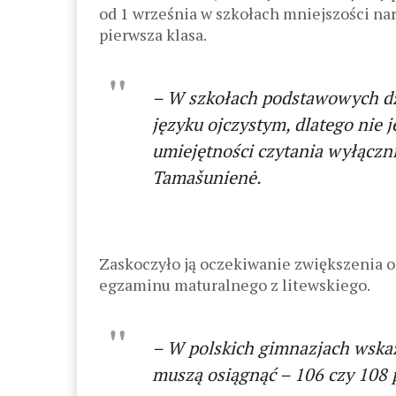
od 1 września w szkołach mniejszości na
pierwsza klasa.
– W szkołach podstawowych dzie
języku ojczystym, dlatego nie 
umiejętności czytania wyłączni
Tamašunienė.
Zaskoczyło ją oczekiwanie zwiększenia 
egzaminu maturalnego z litewskiego.
– W polskich gimnazjach wskaź
muszą osiągnąć – 106 czy 108 p