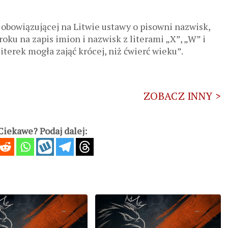
e obowiązującej na Litwie ustawy o pisowni nazwisk,
oku na zapis imion i nazwisk z literami „X”, „W” i
literek mogła zająć krócej, niż ćwierć wieku”.
ZOBACZ INNY >
iekawe? Podaj dalej: