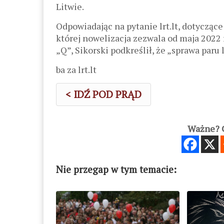
Litwie.
Odpowiadając na pytanie lrt.lt, dotycząc
której nowelizacja zezwala od maja 2022 r
„Q”, Sikorski podkreślił, że „sprawa paru 
ba za lrt.lt
< IDŹ POD PRĄD
Ważne? C
Nie przegap w tym temacie: