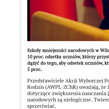
Szkoły mniejszości narodowych w Wiln
10 proc. odsetka uczniów, którzy przys
dążyć do tego, aby odsetek uczniów, kt
5 proc.
Przedstawiciele Akcji Wyborczej P
Rodzin (AWPL-ZChR) uważają, że ż
dotyczące zwiększenia nauczania j
narodowych są nielogiczne. Twierd
sprzeciwiać.