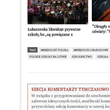
“Okrągły s
Łukaszenka likwiduje prywatne
oświaty: “
szkoły, bo „są powiązane z
mniejszoś
nieprzyjaznymi państwami”
władać ję
TAGI
MNIEJSZOŚĆ POLSKA
MNIEJSZOŚCI NARODOWE
POLSKIE SZKOŁY NA LITWIE
SZKOLNICTWO
SZKOŁA
SEKCJA KOMENTARZY TYMCZASOWO
W związku z przygotowaniami do uruchomieni
zalewem toksycznych treści, możliwość kome
przywrócimy sekcję komentarzy w nowej, kul