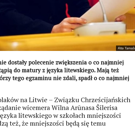
Rita Tamaš
ie dostały polecenie zwiększenia o co najmniej
tąpią do matury z języka litewskiego. Mają też
órzy tego egzaminu nie zdali, spadł o co najmniej
olaków na Litwie – Związku Chrześcijańskich
ądanie wicemera Wilna Arūnasa Šilerisa
ęzyka litewskiego w szkołach mniejszości
zą też, że mniejszości będą się temu