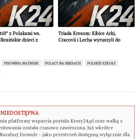
tół” z Polakami ws.
Triada Kresom: Kibice Arki,
Ukraińskie dzieci z
Cracovii i Lecha wyruszyli do
ci narodowych powinny
polskich szkół i rodzin na Kresach
zykiem państwowym”
(WIDEO)
PISOWNIA NAZWISK
POLACY NA KRESACH
POLSKIE SZKOŁY
 NIEDOSTĘPNA
a platformy wsparcia portalu Kresy24.pl oraz walką z
ntowania została czasowo zawieszona. Już wkrótce
turalnej formule – jako przestrzeń dostępną wyłącznie dla