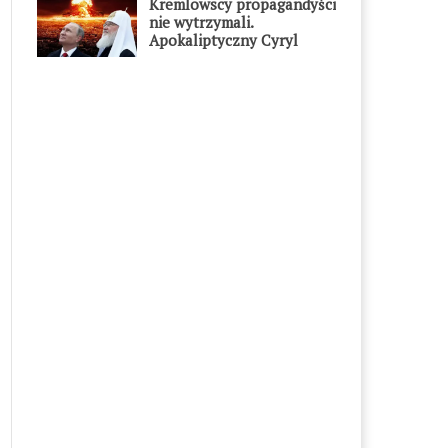
Kremlowscy propagandyści
nie wytrzymali.
Apokaliptyczny Cyryl
przesadził