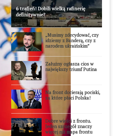
6 trafień! Dobili wielką rafinerię
definitywnie?
„Musimy zdecydować, czy
idziemy z Banderą, czy z
narodem ukraińskim”
Załużny ogłasza cios w
największy triumf Putina
Na front docierają pociski,
za które płaci Polska!
Dobre wieści z frontu.
Jeden szczegół znaczy
więcej niż mapa frontu