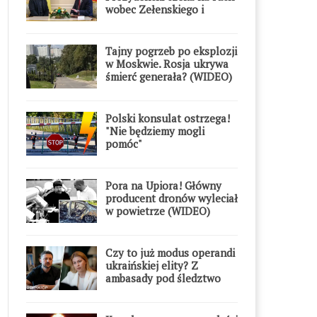
wobec Zełenskiego i
Orderu Orła Białego
Tajny pogrzeb po eksplozji
w Moskwie. Rosja ukrywa
śmierć generała? (WIDEO)
Polski konsulat ostrzega!
"Nie będziemy mogli
pomóc"
Pora na Upiora! Główny
producent dronów wyleciał
w powietrze (WIDEO)
Czy to już modus operandi
ukraińskiej elity? Z
ambasady pod śledztwo