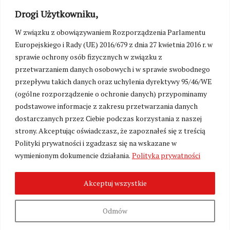
Drogi Użytkowniku,
W związku z obowiązywaniem Rozporządzenia Parlamentu
Europejskiego i Rady (UE) 2016/679 z dnia 27 kwietnia 2016 r. w
sprawie ochrony osób fizycznych w związku z
przetwarzaniem danych osobowych i w sprawie swobodnego
przepływu takich danych oraz uchylenia dyrektywy 95/46/WE
(ogólne rozporządzenie o ochronie danych) przypominamy
podstawowe informacje z zakresu przetwarzania danych
dostarczanych przez Ciebie podczas korzystania z naszej
strony. Akceptując oświadczasz, że zapoznałeś się z treścią
Polityki prywatności i zgadzasz się na wskazane w
Zmień ustawienia cookies
wymienionym dokumencie działania.
Polityka prywatności
Akceptuj wszystkie
©
Kresy24.pl
2026. Wszelkie Prawa Zastrzeżone.
O nas i Kontakt
|
Polityka prywatności
Produkcja:
Fundacja Wolność i Demokracja
Odmów