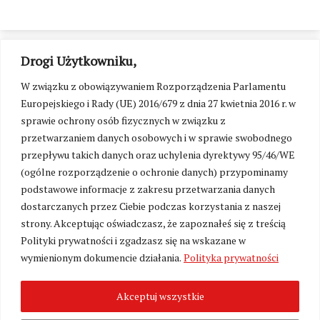
Drogi Użytkowniku,
W związku z obowiązywaniem Rozporządzenia Parlamentu
Europejskiego i Rady (UE) 2016/679 z dnia 27 kwietnia 2016 r. w
sprawie ochrony osób fizycznych w związku z
przetwarzaniem danych osobowych i w sprawie swobodnego
przepływu takich danych oraz uchylenia dyrektywy 95/46/WE
(ogólne rozporządzenie o ochronie danych) przypominamy
podstawowe informacje z zakresu przetwarzania danych
dostarczanych przez Ciebie podczas korzystania z naszej
strony. Akceptując oświadczasz, że zapoznałeś się z treścią
Polityki prywatności i zgadzasz się na wskazane w
Zmień ustawienia cookies
wymienionym dokumencie działania.
Polityka prywatności
Akceptuj wszystkie
©
Kresy24.pl
2026. Wszelkie Prawa Zastrzeżone.
O nas i Kontakt
|
Polityka prywatności