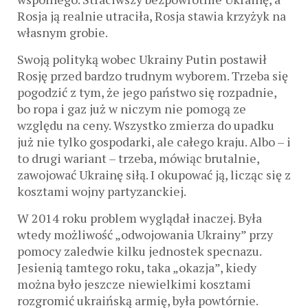
Rosja ją realnie utraciła, Rosja stawia krzyżyk na
własnym grobie.
Swoją polityką wobec Ukrainy Putin postawił
Rosję przed bardzo trudnym wyborem. Trzeba się
pogodzić z tym, że jego państwo się rozpadnie,
bo ropa i gaz już w niczym nie pomogą ze
względu na ceny. Wszystko zmierza do upadku
już nie tylko gospodarki, ale całego kraju. Albo – i
to drugi wariant – trzeba, mówiąc brutalnie,
zawojować Ukrainę siłą. I okupować ją, licząc się z
kosztami wojny partyzanckiej.
W 2014 roku problem wyglądał inaczej. Była
wtedy możliwość „odwojowania Ukrainy” przy
pomocy zaledwie kilku jednostek specnazu.
Jesienią tamtego roku, taka „okazja”, kiedy
można było jeszcze niewielkimi kosztami
rozgromić ukraińską armię, była powtórnie.