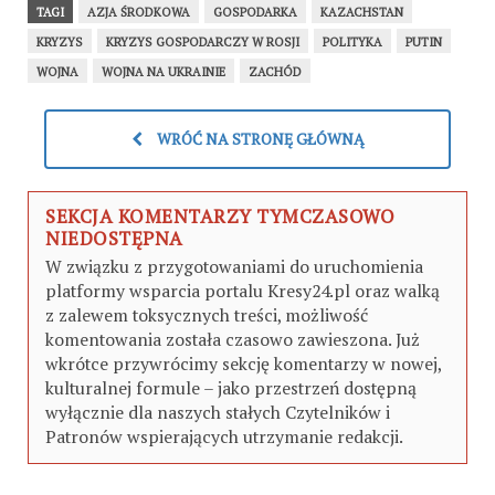
TAGI
AZJA ŚRODKOWA
GOSPODARKA
KAZACHSTAN
KRYZYS
KRYZYS GOSPODARCZY W ROSJI
POLITYKA
PUTIN
WOJNA
WOJNA NA UKRAINIE
ZACHÓD
WRÓĆ NA STRONĘ GŁÓWNĄ
SEKCJA KOMENTARZY TYMCZASOWO
NIEDOSTĘPNA
W związku z przygotowaniami do uruchomienia
platformy wsparcia portalu Kresy24.pl oraz walką
z zalewem toksycznych treści, możliwość
komentowania została czasowo zawieszona. Już
wkrótce przywrócimy sekcję komentarzy w nowej,
kulturalnej formule – jako przestrzeń dostępną
wyłącznie dla naszych stałych Czytelników i
Patronów wspierających utrzymanie redakcji.