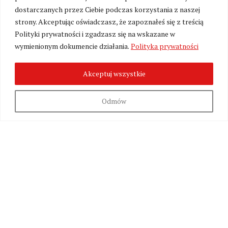
komentowania została czasowo zawieszona. Już
dostarczanych przez Ciebie podczas korzystania z naszej
wkrótce przywrócimy sekcję komentarzy w nowej,
strony. Akceptując oświadczasz, że zapoznałeś się z treścią
kulturalnej formule – jako przestrzeń dostępną
Polityki prywatności i zgadzasz się na wskazane w
wyłącznie dla naszych stałych Czytelników i
wymienionym dokumencie działania.
Polityka prywatności
Patronów wspierających utrzymanie redakcji.
Akceptuj wszystkie
Odmów