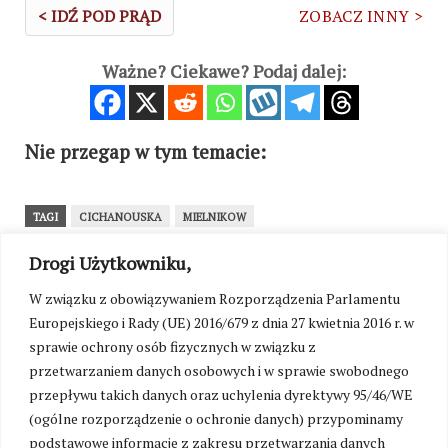
< IDŹ POD PRĄD
ZOBACZ INNY >
Ważne? Ciekawe? Podaj dalej:
Nie przegap w tym temacie:
TAGI
CICHANOUSKA
MIELNIKOW
Drogi Użytkowniku,
WRÓĆ NA STRONĘ GŁÓWNĄ
W związku z obowiązywaniem Rozporządzenia Parlamentu
Europejskiego i Rady (UE) 2016/679 z dnia 27 kwietnia 2016 r. w
SEKCJA KOMENTARZY TYMCZASOWO
sprawie ochrony osób fizycznych w związku z
NIEDOSTĘPNA
przetwarzaniem danych osobowych i w sprawie swobodnego
W związku z przygotowaniami do uruchomienia
przepływu takich danych oraz uchylenia dyrektywy 95/46/WE
platformy wsparcia portalu Kresy24.pl oraz walką
(ogólne rozporządzenie o ochronie danych) przypominamy
z zalewem toksycznych treści, możliwość
podstawowe informacje z zakresu przetwarzania danych