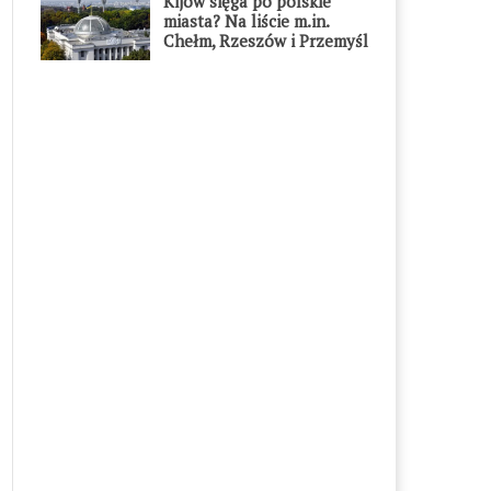
Kijów sięga po polskie
miasta? Na liście m.in.
Chełm, Rzeszów i Przemyśl