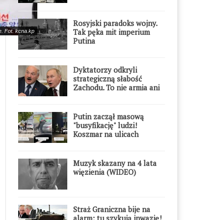
Rosyjski paradoks wojny.
Tak pęka mit imperium
. Fot. kcna.kp
Putina
Dyktatorzy odkryli
strategiczną słabość
Zachodu. To nie armia ani
gospodarka
Putin zaczął masową
"busyfikację" ludzi!
Koszmar na ulicach
Muzyk skazany na 4 lata
więzienia (WIDEO)
Straż Graniczna bije na
alarm: tu szykują inwazję!