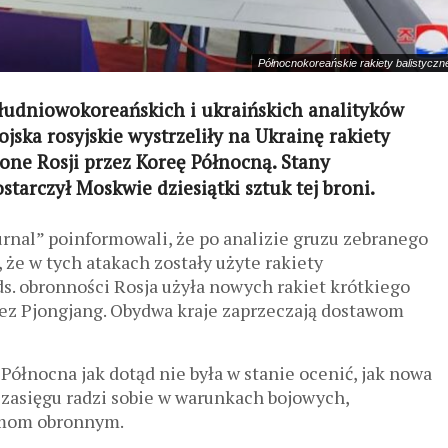
Północnokoreańskie rakiety balistyczne
udniowokoreańskich i ukraińskich analityków
ska rosyjskie wystrzeliły na Ukrainę rakiety
zone Rosji przez Koreę Północną. Stany
tarczył Moskwie dziesiątki sztuk tej broni.
rnal” poinformowali, że po analizie gruzu zebranego
, że w tych atakach zostały użyte rakiety
. obronności Rosja użyła nowych rakiet krótkiego
ez Pjongjang. Obydwa kraje zaprzeczają dostawom
ółnocna jak dotąd nie była w stanie ocenić, jak nowa
 zasięgu radzi sobie w warunkach bojowych,
emom obronnym.