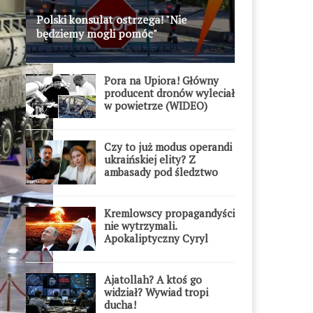
Polski konsulat ostrzega! "Nie
będziemy mogli pomóc"
Pora na Upiora! Główny
producent dronów wyleciał
w powietrze (WIDEO)
Czy to już modus operandi
ukraińskiej elity? Z
ambasady pod śledztwo
Kremlowscy propagandyści
nie wytrzymali.
Apokaliptyczny Cyryl
przesadził
Ajatollah? A ktoś go
widział? Wywiad tropi
ducha!