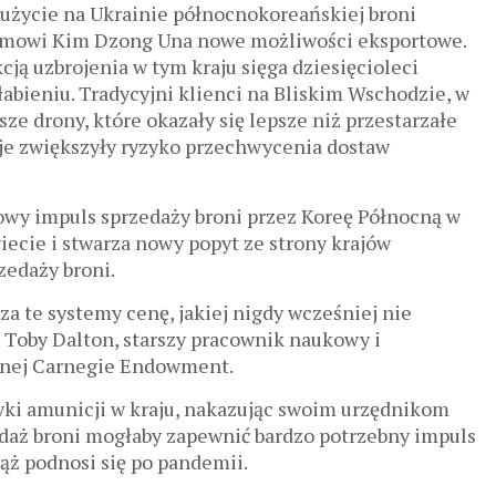
 użycie na Ukrainie północnokoreańskiej broni
imowi Kim Dzong Una nowe możliwości eksportowe.
cją uzbrojenia w tym kraju sięga dziesięcioleci
łabieniu. Tradycyjni klienci na Bliskim Wschodzie, w
sze drony, które okazały się lepsze niż przestarzałe
je zwiększyły ryzyko przechwycenia dostaw
nowy impuls sprzedaży broni przez Koreę Północną w
wiecie i stwarza nowy popyt ze strony krajów
zedaży broni.
za te systemy cenę, jakiej nigdy wcześniej nie
 Toby Dalton, starszy pracownik naukowy i
rnej Carnegie Endowment.
yki amunicji w kraju, nakazując swoim urzędnikom
daż broni mogłaby zapewnić bardzo potrzebny impuls
iąż podnosi się po pandemii.