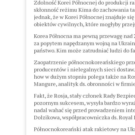
Zdolność Korei Północnej do produkcji ra
skłonność reżimu Kima do zachowania ta
jednak, że w Korei Północnej znajduje si
obiektów cywilnych, które mogłyby przejś
Korea Północna ma pewną przewagę nad Z
za popytem napędzanym wojną na Ukraini
państwo. Kim może zatrudniać ludzi do fab
Zaopatrzenie północnokoreańskiego prz
producentów i nielegalnych sieci dostaw
how w dużym stopniu polega także na Ros
Mangure, analityk ds. obronności w firmi
Fakt, że Rosja, stały członek Rady Bezp
pozornym sukcesem, wysyła bardzo wyra
nadal wahać się przed prowadzeniem int
Dolzikowa, współpracowniczka ds. Royal I
Północnokoreański atak rakietowy na Uk