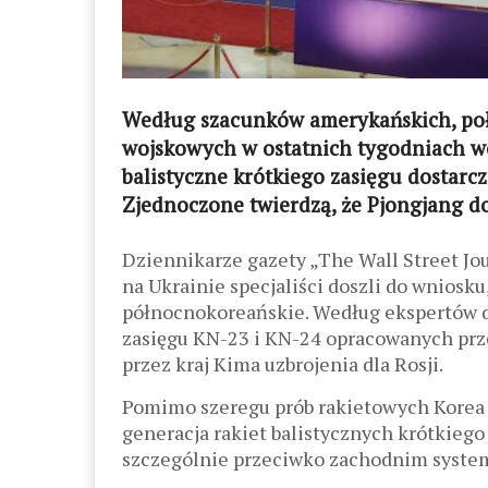
Według szacunków amerykańskich, poł
wojskowych w ostatnich tygodniach woj
balistyczne krótkiego zasięgu dostarc
Zjednoczone twierdzą, że Pjongjang dos
Dziennikarze gazety „The Wall Street Jou
na Ukrainie specjaliści doszli do wniosku
północnokoreańskie. Według ekspertów ds
zasięgu KN-23 i KN-24 opracowanych prz
przez kraj Kima uzbrojenia dla Rosji.
Pomimo szeregu prób rakietowych Korea P
generacja rakiet balistycznych krótkiego
szczególnie przeciwko zachodnim syst