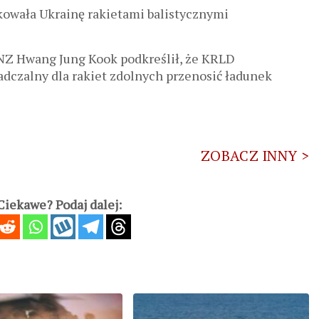
kowała Ukrainę rakietami balistycznymi
ONZ Hwang Jung Kook podkreślił, że KRLD
adczalny dla rakiet zdolnych przenosić ładunek
ZOBACZ INNY >
iekawe? Podaj dalej: