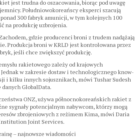
kiet jest trudna do oszacowania, biorąc pod uwagę
jemnicy. Południowokoreańscy eksperci szacują
ę ponad 300 fabryk amunicji, w tym kolejnych 100
ć na produkcję uzbrojenia.
achodem, gdzie producenci broni z trudem nadążają
e. Produkcja broni w KRLD jest kontrolowana przez
ryk, jeśli chce zwiększyć produkcję.
emysłu rakietowego zależy od krajowych
. Jednak w zakresie dostaw i technologicznego know-
ji i kilku innych sojusznikach, mówi Tushar Sudesh
e danych GlobalData.
ieczeństwa ONZ, używa północnokoreańskich rakiet z
źne sygnały potencjalnym nabywcom, którzy mogą
eresów zbrojeniowych z reżimem Kima, mówi Daria
nstitution Joint Services.
rainę – najnowsze wiadomości