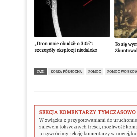
„Dron mnie obudził o 3:05”:
To się wym
szczegóły eksplozji niedaleko
Zbuntowali
granicy z Białorusią
pozycje
TAGI
KOREA PÓŁNOCNA
POMOC
POMOC WOJSKO
SEKCJA KOMENTARZY TYMCZASOWO
W związku z przygotowaniami do uruchomieni
zalewem toksycznych treści, możliwość kome
przywrócimy sekcję komentarzy w nowej, kul