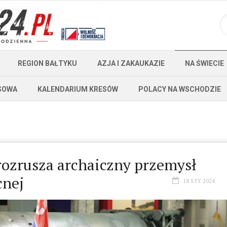
REGION BAŁTYKU
AZJA I ZAKAUKAZIE
NA ŚWIECIE
SOWA
KALENDARIUM KRESÓW
POLACY NA WSCHODZIE
rozrusza archaiczny przemysł
cnej
18 STY 2024