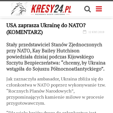
USA zaprasza Ukrainę do NATO?
(KOMENTARZ)
12 KWI 2018
Stały przedstawiciel Stanów Zjednoczonych
przy NATO, Kay Bailey Hutchison
powiedziała dzisiaj podczas Kijowskiego
Szczytu Bezpieczeństwa: “chcemy, by Ukraina
wstąpiła do Sojuszu Północnoatlantyckiego”.
Jak zaznaczyła ambasador, Ukraina zbliża się do
członkostwa w NATO poprzez wykonywanie tzw.
“Rocznych Planów Narodowych”,
przypominających kamienie milowe w procesie
przygotowawczym.
“Dla wielu krajów droga do członkostwa jest