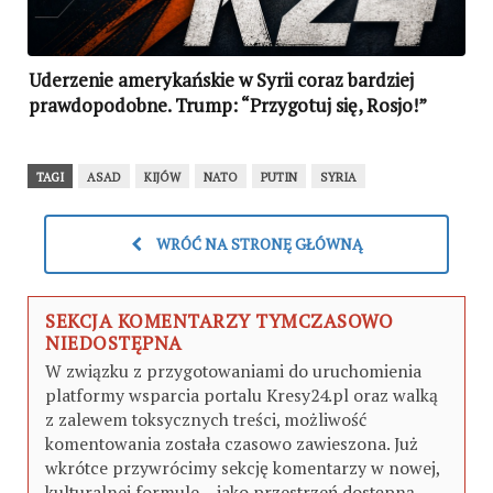
Uderzenie amerykańskie w Syrii coraz bardziej
prawdopodobne. Trump: “Przygotuj się, Rosjo!”
(AKTUALIZACJA)
TAGI
ASAD
KIJÓW
NATO
PUTIN
SYRIA
WRÓĆ NA STRONĘ GŁÓWNĄ
SEKCJA KOMENTARZY TYMCZASOWO
NIEDOSTĘPNA
W związku z przygotowaniami do uruchomienia
platformy wsparcia portalu Kresy24.pl oraz walką
z zalewem toksycznych treści, możliwość
komentowania została czasowo zawieszona. Już
wkrótce przywrócimy sekcję komentarzy w nowej,
kulturalnej formule – jako przestrzeń dostępną