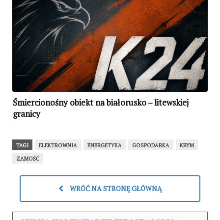
Śmiercionośny obiekt na białorusko – litewskiej
granicy
TAGI
ELEKTROWNIA
ENERGETYKA
GOSPODARKA
KRYM
ZAMOŚĆ
WRÓĆ NA STRONĘ GŁÓWNĄ