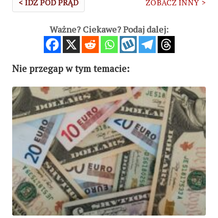
< IDŹ POD PRĄD
ZOBACZ INNY >
Ważne? Ciekawe? Podaj dalej:
Nie przegap w tym temacie: