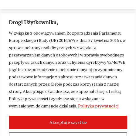
Drogi Użytkowniku,
W związku z obowiązywaniem Rozporządzenia Parlamentu
Europejskiego i Rady (UE) 2016/679 z dnia 27 kwietnia 2016 r. w
sprawie ochrony osób fizycznych w związku z
przetwarzaniem danych osobowych i w sprawie swobodnego
przepływu takich danych oraz uchylenia dyrektywy 95/46/WE
(ogólne rozporządzenie o ochronie danych) przypominamy
podstawowe informacje z zakresu przetwarzania danych
dostarczanych przez Ciebie podczas korzystania z naszej
strony. Akceptując oświadczasz, że zapoznałeś się z treścią
Polityki prywatności i zgadzasz się na wskazane w
Zmień ustawienia cookies
wymienionym dokumencie działania.
Polityka prywatności
Akceptuj wszystkie
©
Kresy24.pl
2026. Wszelkie Prawa Zastrzeżone.
O nas i Kontakt
|
Polityka prywatności