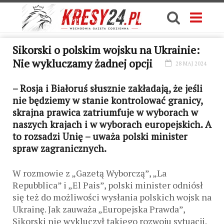
Sikorski o polskim wojsku na Ukrainie:
Nie wykluczamy żadnej opcji
28 MAJ 2024
– Rosja i Białoruś słusznie zakładają, że jeśli
nie będziemy w stanie kontrolować granicy,
skrajna prawica zatriumfuje w wyborach w
naszych krajach i w wyborach europejskich. A
to rozsadzi Unię – uważa polski minister
spraw zagranicznych.
W rozmowie z „Gazetą Wyborczą”, „La
Repubblica” i „El Pais”, polski minister odniósł
się też do możliwości wysłania polskich wojsk na
Ukrainę. Jak zauważa „Europejska Prawda”,
Sikorski nie wykluczył takiego rozwoju sytuacji.