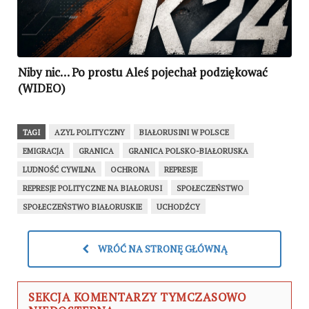
Niby nic… Po prostu Aleś pojechał podziękować
(WIDEO)
TAGI
AZYL POLITYCZNY
BIAŁORUSINI W POLSCE
EMIGRACJA
GRANICA
GRANICA POLSKO-BIAŁORUSKA
LUDNOŚĆ CYWILNA
OCHRONA
REPRESJE
REPRESJE POLITYCZNE NA BIAŁORUSI
SPOŁECZEŃSTWO
SPOŁECZEŃSTWO BIAŁORUSKIE
UCHODŹCY
WRÓĆ NA STRONĘ GŁÓWNĄ
SEKCJA KOMENTARZY TYMCZASOWO