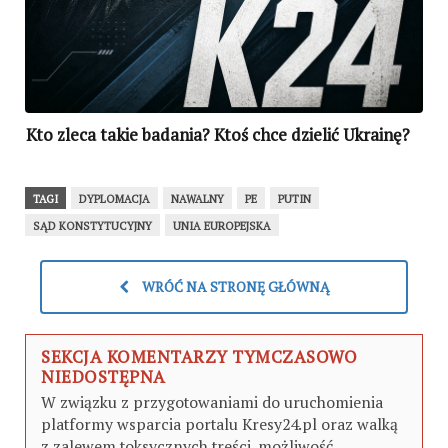
Kto zleca takie badania? Ktoś chce dzielić Ukrainę?
TAGI
DYPLOMACJA
NAWALNY
PE
PUTIN
SĄD KONSTYTUCYJNY
UNIA EUROPEJSKA
WRÓĆ NA STRONĘ GŁÓWNĄ
SEKCJA KOMENTARZY TYMCZASOWO
NIEDOSTĘPNA
W związku z przygotowaniami do uruchomienia
platformy wsparcia portalu Kresy24.pl oraz walką
z zalewem toksycznych treści, możliwość