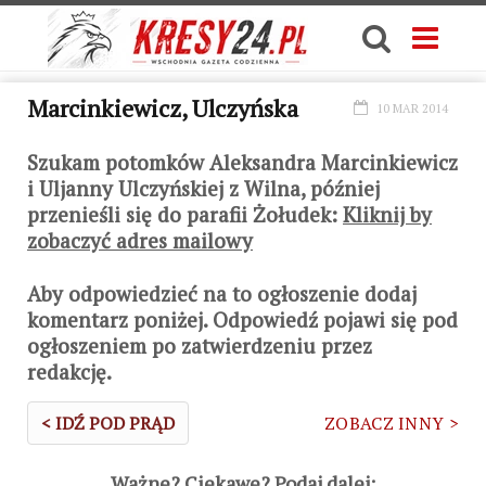
Marcinkiewicz, Ulczyńska
10 MAR 2014
Szukam potomków Aleksandra Marcinkiewicz
i Uljanny Ulczyńskiej z Wilna, później
przenieśli się do parafii Żołudek:
Kliknij by
zobaczyć adres mailowy
Aby odpowiedzieć na to ogłoszenie dodaj
komentarz poniżej. Odpowiedź pojawi się pod
ogłoszeniem po zatwierdzeniu przez
redakcję.
< IDŹ POD PRĄD
ZOBACZ INNY >
Ważne? Ciekawe? Podaj dalej: