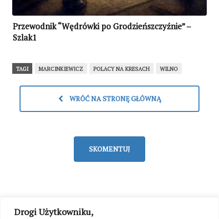
Przewodnik “Wędrówki po Grodzieńszczyźnie” –
Szlak1
TAGI
MARCINKIEWICZ
POLACY NA KRESACH
WILNO
WRÓĆ NA STRONĘ GŁÓWNĄ
SKOMENTUJ
Drogi Użytkowniku,