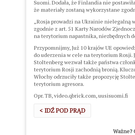
Suomi. Dodała, że ​​Finlandia nie postawi
że ​​materiały zostaną wykorzystane zg
„Rosja prowadzi na Ukrainie nielegalną
zgodnie z art. 51 Karty Narodów Zjednoc
na terytorium napastnika, niezbędnych 
Przypomnijmy, Już 10 krajów UE opowiedzi
do uderzenia w cele na terytorium Rosji
Stoltenberg wezwał także państwa członk
terytorium Rosji zachodnią bronią. Kluc
Włochy odrzuciły także propozycję Stolt
terytorium agresora.
Opr. TB, video.qbrick.com, uusisuomi.fi
< IDŹ POD PRĄD
Ważne? C