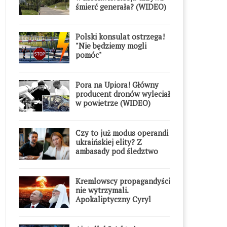
śmierć generała? (WIDEO)
Polski konsulat ostrzega!
"Nie będziemy mogli
pomóc"
Pora na Upiora! Główny
producent dronów wyleciał
w powietrze (WIDEO)
Czy to już modus operandi
ukraińskiej elity? Z
ambasady pod śledztwo
Kremlowscy propagandyści
nie wytrzymali.
Apokaliptyczny Cyryl
przesadził