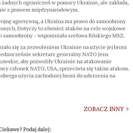
ła żadnych ograniczeń w pomocy Ukrainie, ale zakłada,
odnie z prawem międzynarodowym.
 wojnę agresywną, a Ukraina ma prawo do samoobrony
zonych. Dotyczy to również ataków na cele wojskowe
do samoobrony – wspomniała szefowa fińskiego MSZ.
ało się za zezwoleniem Ukrainie na użycie jej broni
. Jednocześnie sekretarz generalny NATO Jens
owskie, aby pozwoliły Ukrainie na atakowanie
zowy członek NATO, USA, sprzeciwia się takim atakom.
enberga użycia zachodniej broni do uderzenia na
ZOBACZ INNY >
iekawe? Podaj dalej: