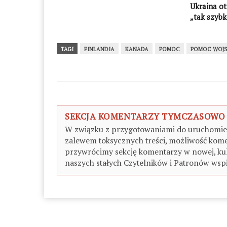
Ukraina ot
„tak szybk
Belgijski 
nie ani gr
TAGI
FINLANDIA
KANADA
POMOC
POMOC WOJ
SEKCJA KOMENTARZY TYMCZASOWO
W związku z przygotowaniami do uruchomieni
zalewem toksycznych treści, możliwość kome
przywrócimy sekcję komentarzy w nowej, kul
naszych stałych Czytelników i Patronów wspi