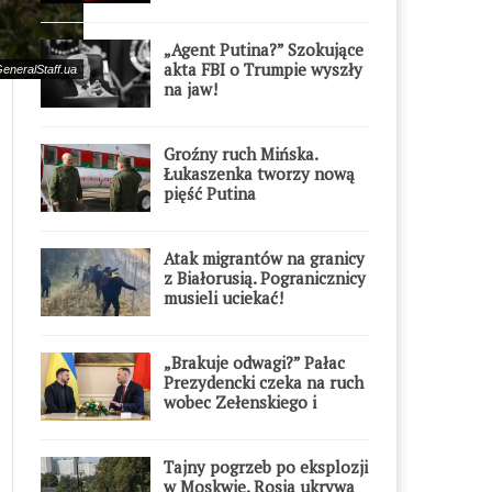
Warszawie
„Agent Putina?” Szokujące
akta FBI o Trumpie wyszły
GeneralStaff.ua
na jaw!
Groźny ruch Mińska.
Łukaszenka tworzy nową
pięść Putina
Atak migrantów na granicy
z Białorusią. Pogranicznicy
musieli uciekać!
„Brakuje odwagi?” Pałac
Prezydencki czeka na ruch
wobec Zełenskiego i
Orderu Orła Białego
Tajny pogrzeb po eksplozji
w Moskwie. Rosja ukrywa