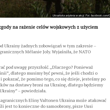
Ukraińska artyleria w akcji. Fot. facebook.com/
 zgody na rażenie celów wojskowych z użyciem
 od Ukrainy żadnych zobowiązań w tym zakresie –
granicznych Mélanie Joly. Wyjaśniła, że ​​NATO
 brać pod uwagę przyszłość. „Dlaczego? Ponieważ
nii”, dlatego musimy być pewni, że jeśli chodzi o
 pokazać, że pomimo tego, co się dzieje, jesteśmy po
nków na dostawy broni na Ukrainę, dlatego będziemy
Ukrainy” – powiedziała.
 zagranicznych Eliny Valtonen Ukraina może atakować
śli jest to konieczne do samoobrony, pisze Uusi