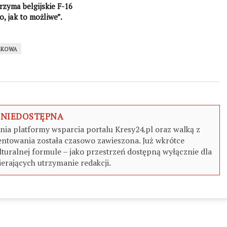
rzyma belgijskie F-16
o, jak to możliwe”.
podatnik nie zapłaci za
osza
SKOWA
 NIEDOSTĘPNA
a platformy wsparcia portalu Kresy24.pl oraz walką z
ntowania została czasowo zawieszona. Już wkrótce
turalnej formule – jako przestrzeń dostępną wyłącznie dla
erających utrzymanie redakcji.