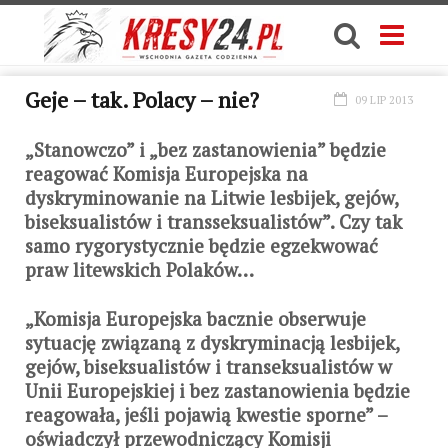
Geje – tak. Polacy – nie?
09 LIP 2013
„Stanowczo” i „bez zastanowienia” będzie
reagować Komisja Europejska na
dyskryminowanie na Litwie lesbijek, gejów,
biseksualistów i transseksualistów”. Czy tak
samo rygorystycznie będzie egzekwować
praw litewskich Polaków…
„Komisja Europejska bacznie obserwuje
sytuację związaną z dyskryminacją lesbijek,
gejów, biseksualistów i transeksualistów w
Unii Europejskiej i bez zastanowienia będzie
reagowała, jeśli pojawią kwestie sporne” –
oświadczył przewodniczący Komisji