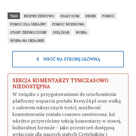
informacji wywiadowczych
TAGI
BEZPIECZEŃSTWO
BIAŁY DOM
BIDEN
POMOC
POMOC DLA UKRAINY
POMOC WOJSKOWA
STANY ZJEDNOCZONE
SULLIVAN
WOJNA
WOJNA NA UKRAINIE
WRÓĆ NA STRONĘ GŁÓWNĄ
SEKCJA KOMENTARZY TYMCZASOWO
NIEDOSTĘPNA
W związku z przygotowaniami do uruchomienia
platformy wsparcia portalu Kresy24.pl oraz walką
z zalewem toksycznych treści, możliwość
komentowania została czasowo zawieszona. Już
wkrótce przywrócimy sekcję komentarzy w nowej,
kulturalnej formule – jako przestrzeń dostępną
wyłącznie dla naszych stałych Czytelników i